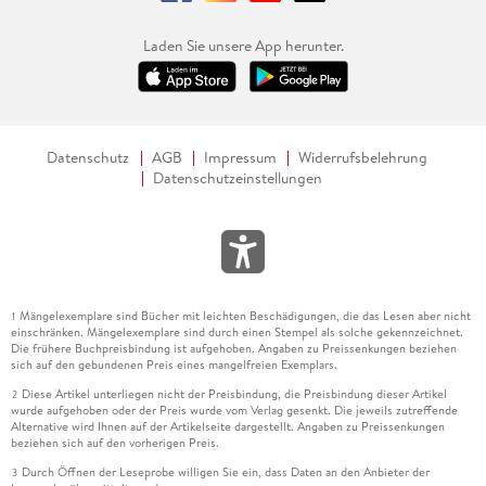
Laden Sie unsere App herunter.
Datenschutz
AGB
Impressum
Widerrufsbelehrung
Datenschutzeinstellungen
Mängelexemplare sind Bücher mit leichten Beschädigungen, die das Lesen aber nicht
1
einschränken. Mängelexemplare sind durch einen Stempel als solche gekennzeichnet.
Die frühere Buchpreisbindung ist aufgehoben. Angaben zu Preissenkungen beziehen
sich auf den gebundenen Preis eines mangelfreien Exemplars.
Diese Artikel unterliegen nicht der Preisbindung, die Preisbindung dieser Artikel
2
wurde aufgehoben oder der Preis wurde vom Verlag gesenkt. Die jeweils zutreffende
Alternative wird Ihnen auf der Artikelseite dargestellt. Angaben zu Preissenkungen
beziehen sich auf den vorherigen Preis.
Durch Öffnen der Leseprobe willigen Sie ein, dass Daten an den Anbieter der
3