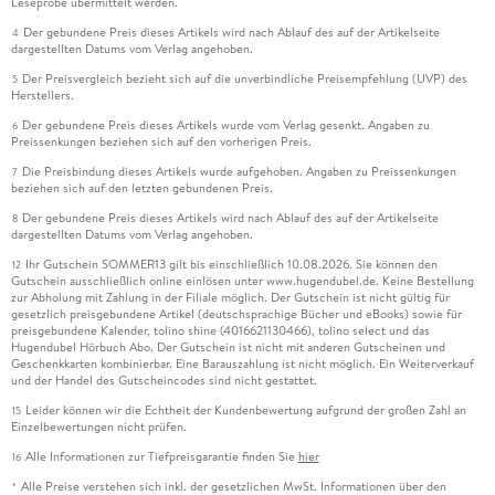
Leseprobe übermittelt werden.
Der gebundene Preis dieses Artikels wird nach Ablauf des auf der Artikelseite
4
dargestellten Datums vom Verlag angehoben.
Der Preisvergleich bezieht sich auf die unverbindliche Preisempfehlung (UVP) des
5
Herstellers.
Der gebundene Preis dieses Artikels wurde vom Verlag gesenkt. Angaben zu
6
Preissenkungen beziehen sich auf den vorherigen Preis.
Die Preisbindung dieses Artikels wurde aufgehoben. Angaben zu Preissenkungen
7
beziehen sich auf den letzten gebundenen Preis.
Der gebundene Preis dieses Artikels wird nach Ablauf des auf der Artikelseite
8
dargestellten Datums vom Verlag angehoben.
Ihr Gutschein SOMMER13 gilt bis einschließlich 10.08.2026. Sie können den
12
Gutschein ausschließlich online einlösen unter www.hugendubel.de. Keine Bestellung
zur Abholung mit Zahlung in der Filiale möglich. Der Gutschein ist nicht gültig für
gesetzlich preisgebundene Artikel (deutschsprachige Bücher und eBooks) sowie für
preisgebundene Kalender, tolino shine (4016621130466), tolino select und das
Hugendubel Hörbuch Abo. Der Gutschein ist nicht mit anderen Gutscheinen und
Geschenkkarten kombinierbar. Eine Barauszahlung ist nicht möglich. Ein Weiterverkauf
und der Handel des Gutscheincodes sind nicht gestattet.
Leider können wir die Echtheit der Kundenbewertung aufgrund der großen Zahl an
15
Einzelbewertungen nicht prüfen.
Alle Informationen zur Tiefpreisgarantie finden Sie
hier
16
Alle Preise verstehen sich inkl. der gesetzlichen MwSt. Informationen über den
*