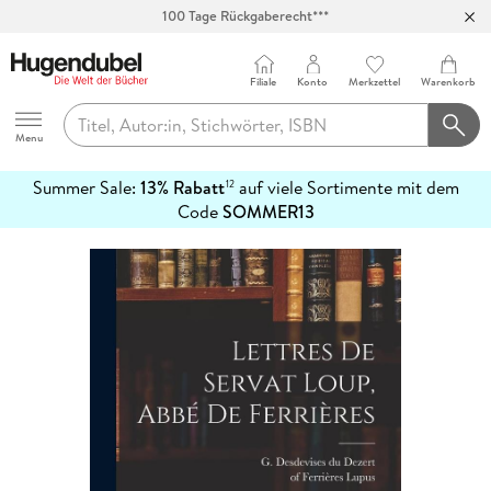
100 Tage Rückgaberecht***
Abholung in über 100 Filialen
Filiale
Konto
Merkzettel
Warenkorb
Hugendubel
Menu
Summer Sale:
13% Rabatt
auf viele Sortimente mit dem
12
mehr
Code
SOMMER13
erfahren