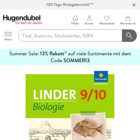
100 Tage Rückgaberecht***
Abholung in über 100 Filialen
Filiale
Konto
Merkzettel
Warenkorb
Hugendubel
Menu
Summer Sale:
13% Rabatt
auf viele Sortimente mit dem
12
mehr
Code
SOMMER13
erfahren