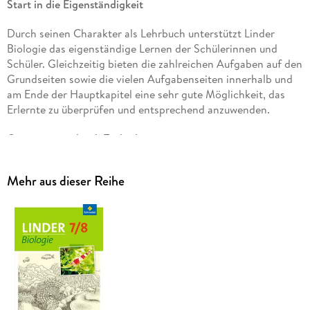
Start in die Eigenständigkeit
Durch seinen Charakter als Lehrbuch unterstützt Linder
Biologie das eigenständige Lernen der Schülerinnen und
Schüler. Gleichzeitig bieten die zahlreichen Aufgaben auf den
Grundseiten sowie die vielen Aufgabenseiten innerhalb und
am Ende der Hauptkapitel eine sehr gute Möglichkeit, das
Erlernte zu überprüfen und entsprechend anzuwenden.
Orientierung durch Technik
Die Darstellung der Inhalte erfolgt umfassend und zugleich in
Mehr aus dieser Reihe
einer schülerorientierten, anschaulichen und verständlichen
Art und Weise. Die geforderten Basiskonzepte werden
anhand von Beispielen sukzessive im Buch eingeführt und
erläutert.
Leichter Transfer garantiert
Bei der Entwicklung der Reihe stand der Erwerb der
prozessbezogenen Kompetenzen im Vordergrund. Die Inhalte