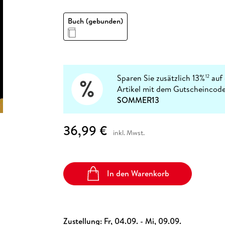
Fremdsprachige Bücher
n Lernhilfen
 Jugendbücher
eiber
Hörbuch Downloads im Bundle
cher
 Vergleich
 Puzzlezubehör
Lernen
New Adult
STABILO
Taschenbücher
Buch (gebunden)
hilfen
hriller
 Backen
er
lender
Ratgeber
op
hriller
Romance
Sachbücher
precher:innen
Science Fiction
Sparen Sie zusätzlich 13%
auf 
12
Artikel mit dem Gutscheincode
Fremdsprachige Bücher
SOMMER13
36,99 €
inkl. Mwst.
In den Warenkorb
Zustellung:
Fr, 04.09. - Mi, 09.09.