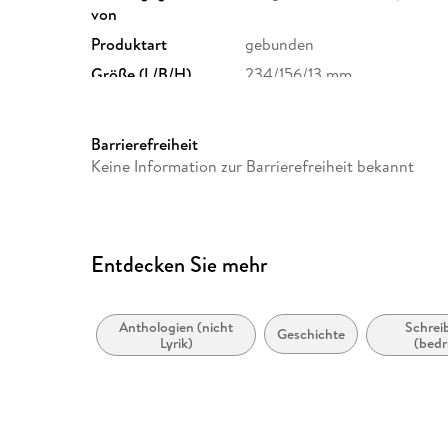
von
Produktart
gebunden
Größe (L/B/H)
234/156/13 mm
Barrierefreiheit
Keine Information zur Barrierefreiheit bekannt
Entdecken Sie mehr
Anthologien (nicht
Schrei
Geschichte
Lyrik)
(bedr