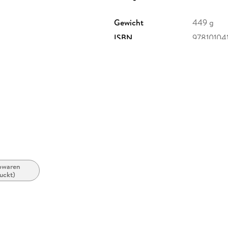
Gewicht
449 g
ISBN
97810104
bwaren
uckt)