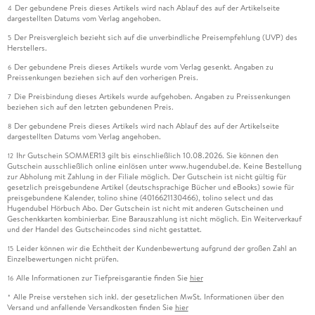
Der gebundene Preis dieses Artikels wird nach Ablauf des auf der Artikelseite
4
dargestellten Datums vom Verlag angehoben.
Der Preisvergleich bezieht sich auf die unverbindliche Preisempfehlung (UVP) des
5
Herstellers.
Der gebundene Preis dieses Artikels wurde vom Verlag gesenkt. Angaben zu
6
Preissenkungen beziehen sich auf den vorherigen Preis.
Die Preisbindung dieses Artikels wurde aufgehoben. Angaben zu Preissenkungen
7
beziehen sich auf den letzten gebundenen Preis.
Der gebundene Preis dieses Artikels wird nach Ablauf des auf der Artikelseite
8
dargestellten Datums vom Verlag angehoben.
Ihr Gutschein SOMMER13 gilt bis einschließlich 10.08.2026. Sie können den
12
Gutschein ausschließlich online einlösen unter www.hugendubel.de. Keine Bestellung
zur Abholung mit Zahlung in der Filiale möglich. Der Gutschein ist nicht gültig für
gesetzlich preisgebundene Artikel (deutschsprachige Bücher und eBooks) sowie für
preisgebundene Kalender, tolino shine (4016621130466), tolino select und das
Hugendubel Hörbuch Abo. Der Gutschein ist nicht mit anderen Gutscheinen und
Geschenkkarten kombinierbar. Eine Barauszahlung ist nicht möglich. Ein Weiterverkauf
und der Handel des Gutscheincodes sind nicht gestattet.
Leider können wir die Echtheit der Kundenbewertung aufgrund der großen Zahl an
15
Einzelbewertungen nicht prüfen.
Alle Informationen zur Tiefpreisgarantie finden Sie
hier
16
Alle Preise verstehen sich inkl. der gesetzlichen MwSt. Informationen über den
*
Versand und anfallende Versandkosten finden Sie
hier