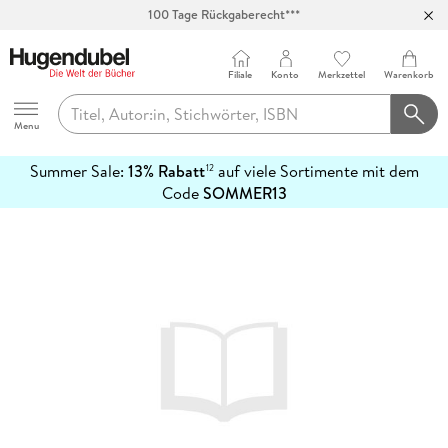
100 Tage Rückgaberecht***
Abholung in über 100 Filialen
Filiale
Konto
Merkzettel
Warenkorb
Hugendubel
Menu
Summer Sale:
13% Rabatt
auf viele Sortimente mit dem
12
mehr
Code
SOMMER13
erfahren