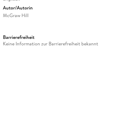
Autor/Autorin
McGraw Hill
Verlag/Hersteller
McGraw Hill LLC
Barrierefreiheit
Produktart
Keine Information zur Barrierefreiheit bekannt
Sonstige Merchandise-Artikel
GTIN
9780021279487