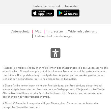
Laden Sie unsere App herunter.
Datenschutz
AGB
Impressum
Widerrufsbelehrung
Datenschutzeinstellungen
Mängelexemplare sind Bücher mit leichten Beschädigungen, die das Lesen aber nicht
1
einschränken. Mängelexemplare sind durch einen Stempel als solche gekennzeichnet.
Die frühere Buchpreisbindung ist aufgehoben. Angaben zu Preissenkungen beziehen
sich auf den gebundenen Preis eines mangelfreien Exemplars.
Diese Artikel unterliegen nicht der Preisbindung, die Preisbindung dieser Artikel
2
wurde aufgehoben oder der Preis wurde vom Verlag gesenkt. Die jeweils zutreffende
Alternative wird Ihnen auf der Artikelseite dargestellt. Angaben zu Preissenkungen
beziehen sich auf den vorherigen Preis.
Durch Öffnen der Leseprobe willigen Sie ein, dass Daten an den Anbieter der
3
Leseprobe übermittelt werden.