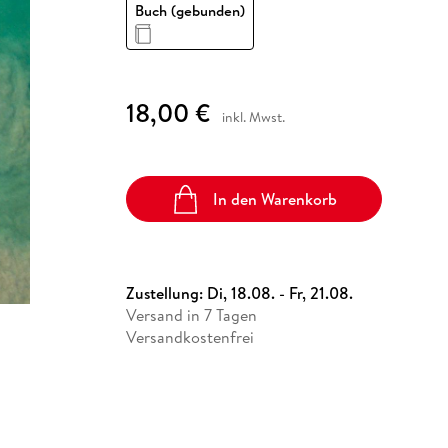
Fremdsprachige Bücher
Buch (gebunden)
n Lernhilfen
 Jugendbücher
eiber
Hörbuch Downloads im Bundle
cher
 Vergleich
 Puzzlezubehör
Lernen
New Adult
STABILO
Taschenbücher
hilfen
hriller
 Backen
er
lender
Ratgeber
op
hriller
Romance
18,00 €
inkl. Mwst.
Sachbücher
precher:innen
Science Fiction
Fremdsprachige Bücher
In den Warenkorb
Zustellung:
Di, 18.08. - Fr, 21.08.
Versand in 7 Tagen
Versandkostenfrei