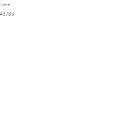
8 mm
843785