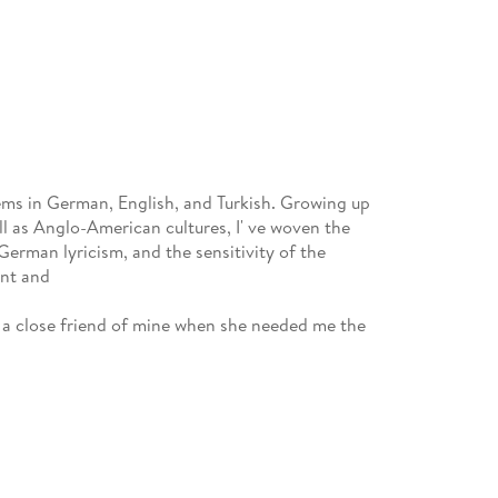
oems in German, English, and Turkish. Growing up
 as Anglo-American cultures, I' ve woven the
German lyricism, and the sensitivity of the
ent and
to a close friend of mine when she needed me the