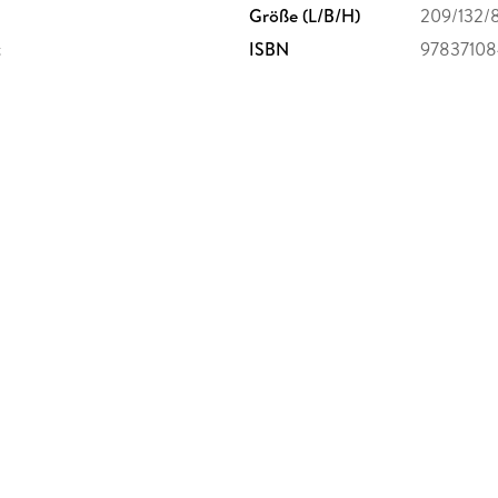
Größe (L/B/H)
209/132/
t
ISBN
9783710