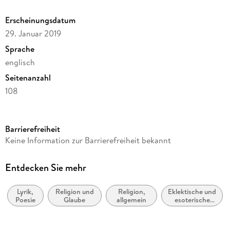
powerful Pacific Ocean, which enters human consciousness
Erscheinungsdatum
like a dream. Entangled historical memory, climate crisis, and
29. Januar 2019
inverse expansionism compress into a spiritual reckoning to
face the world to come.
Sprache
englisch
Seitenanzahl
108
Autor/Autorin
Rose Marie Berger
Barrierefreiheit
Verlag/Hersteller
Keine Information zur Barrierefreiheit bekannt
Resource Publications
Produktart
Entdecken Sie mehr
gebunden
Lyrik,
Religion und
Religion,
Eklektische und
Gewicht
Poesie
Glaube
allgemein
esoterische
319 g
Religionen und
Glaubenslehren
Größe (L/B/H)