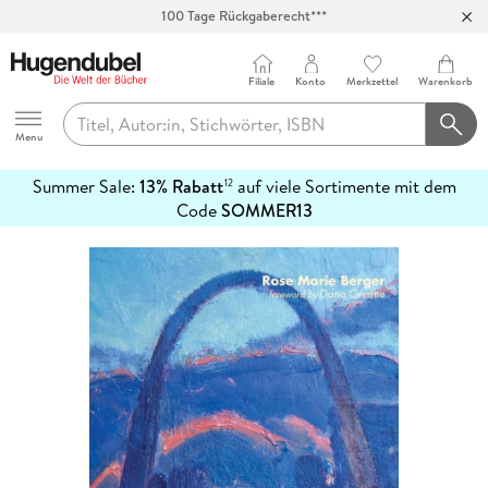
100 Tage Rückgaberecht***
Abholung in über 100 Filialen
Filiale
Konto
Merkzettel
Warenkorb
Hugendubel
Menu
Summer Sale:
13% Rabatt
auf viele Sortimente mit dem
12
mehr
Code
SOMMER13
erfahren