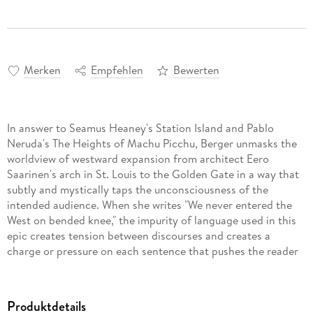
Merken
Empfehlen
Bewerten
In answer to Seamus Heaney's Station Island and Pablo
Neruda's The Heights of Machu Picchu, Berger unmasks the
worldview of westward expansion from architect Eero
Saarinen's arch in St. Louis to the Golden Gate in a way that
subtly and mystically taps the unconsciousness of the
intended audience. When she writes "We never entered the
West on bended knee," the impurity of language used in this
epic creates tension between discourses and creates a
charge or pressure on each sentence that pushes the reader
toward declaring an allegiance. Drawing on historical
documents, the Latin Mass, and multivalent voices, Berger
moves through the anguish of unintended consequences and
Produktdetails
leads the reader through the "ghost dance" of feeling to the