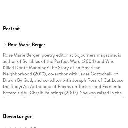
Portrait
Rose Marie Berger
Rose Marie Berger, poetry editor at Sojourners magazine, is
author of Syllables of the Perfect Word (2004) and Who
Killed Donte Manning? The Story of an American
Neighborhood (2010), co-author with Janet Gottschalk of
Drawn By God, and co-editor with Joseph Ross of Cut Loose
the Body: An Anthology of Poems on Torture and Fernando
Botero's Abu Ghraib Paintings (2007). She was raised in the
American River watershed, in traditional Miwok territory and
now lives in the Anacostia Watershed, in traditional
Piscataway territory. She holds an MFA in poetry from
Bewertungen
Stonecoast at the University of Southern Maine in Portland.