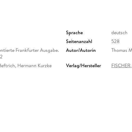
Sprache
deutsch
Seitenanzahl
528
ierte Frankfurter Ausgabe.
Autor/Autorin
Thomas 
/2
Heftrich, Hermann Kurzke
Verlag/Hersteller
FISCHER, 
Gewicht
602 g
ISBN
9783100
derichstraße 114, 60596
er Verlag GmbH,
rlage.de