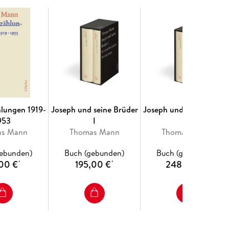
hlungen 1919-
Joseph und seine Brüder
Joseph und seine Brüde
953
I
II
as Mann
Thomas Mann
Thomas Mann
gebunden)
Buch (gebunden)
Buch (gebunden)
00 €
195,00 €
248,00 €
*
*
*