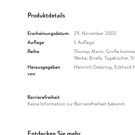
Produktdetails
Erscheinungsdatum
29. November 2002
Auflage
1. Auflage
Reihe
Thomas Mann, Große komment
Werke, Briefe, Tagebücher, 5
Herausgegeben
Heinrich Detering, Eckhard 
von
Produktart
gebunden
Größe (L/B/H)
210/136/34 mm
Barrierefreiheit
Herstelleradresse
S. Fischer Verlag GmbH, Hed
Keine Information zur Barrierefreiheit bekannt
Frankfurt am Main, S. Fisch
produktsicherheit@fischerve
Entdecken Sie mehr