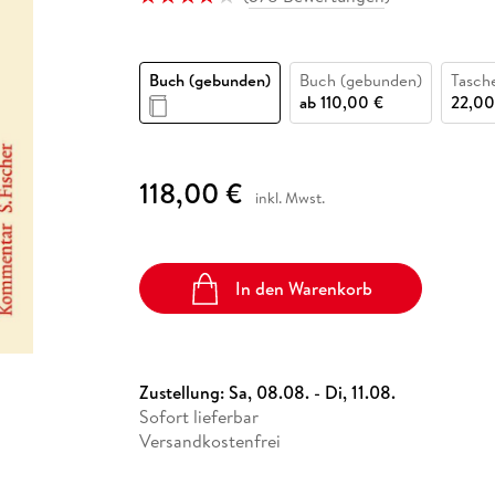
Fremdsprachige Bücher
n Lernhilfen
 Jugendbücher
eiber
Hörbuch Downloads im Bundle
cher
 Vergleich
 Puzzlezubehör
Lernen
New Adult
STABILO
Taschenbücher
hilfen
hriller
 Backen
er
lender
Ratgeber
Buch (gebunden)
Buch (gebunden)
Tasch
op
hriller
Romance
ab
110,00 €
22,00
Sachbücher
precher:innen
Science Fiction
118,00 €
inkl. Mwst.
Fremdsprachige Bücher
In den Warenkorb
Zustellung:
Sa, 08.08. - Di, 11.08.
Sofort lieferbar
Versandkostenfrei