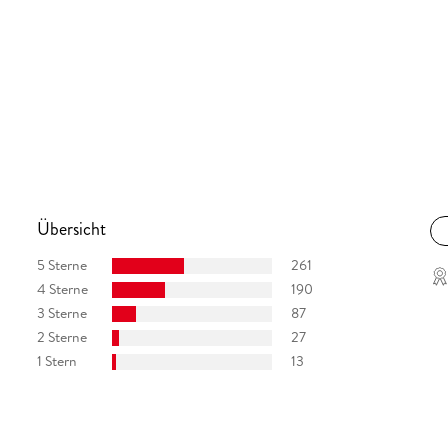
Übersicht
5 Sterne
261
4 Sterne
190
3 Sterne
87
2 Sterne
27
1 Stern
13