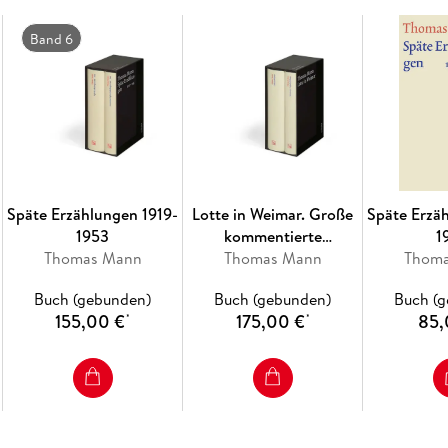
Band 6
Späte Erzählungen 1919-
Lotte in Weimar. Große
Späte Erzä
1953
kommentierte
1
Thomas Mann
Frankfurter Ausgabe
Thomas Mann
Thom
Buch (gebunden)
Buch (gebunden)
Buch (
155,00 €
175,00 €
85,
*
*