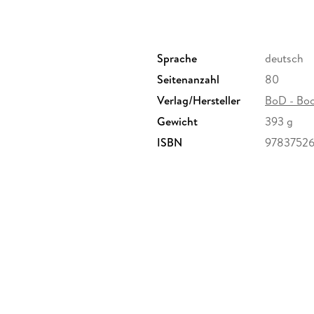
Sprache
deutsch
Seitenanzahl
80
Verlag/Hersteller
BoD - Bo
Gewicht
393 g
ISBN
9783752