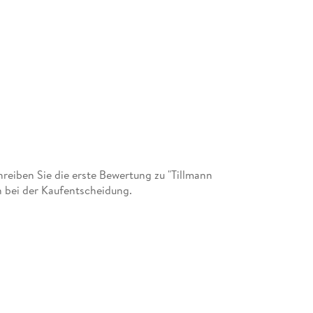
g
n Werkstatt
tingen
eiben Sie die erste Bewertung zu "Tillmann
 bei der Kaufentscheidung.