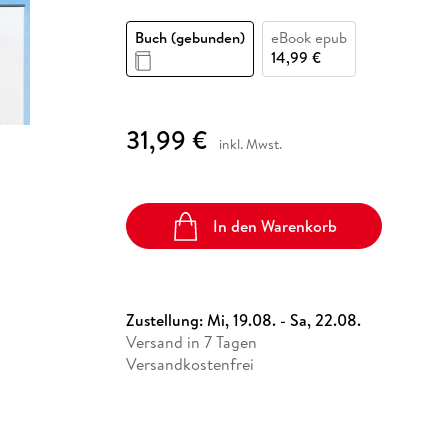
Fremdsprachige Bücher
n Lernhilfen
 Jugendbücher
eiber
Hörbuch Downloads im Bundle
cher
 Vergleich
 Puzzlezubehör
Lernen
New Adult
STABILO
Taschenbücher
Buch (gebunden)
eBook epub
hilfen
hriller
 Backen
er
lender
Ratgeber
14,99 €
op
hriller
Romance
Sachbücher
31,99 €
precher:innen
inkl. Mwst.
Science Fiction
Fremdsprachige Bücher
In den Warenkorb
Zustellung:
Mi, 19.08. - Sa, 22.08.
Versand in 7 Tagen
Versandkostenfrei