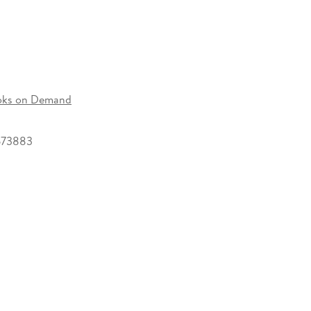
oks on Demand
673883