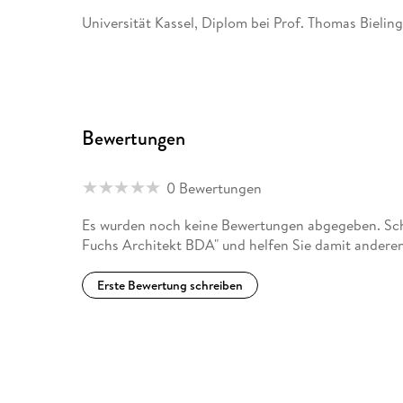
Universität Kassel, Diplom bei Prof. Thomas Bielin
2006 Freie Mitarbeit bei der Göttinger Architekte
2006 Mitarbeit bei Goldbeck West GmbH
Bewertungen
2006 Mitarbeit im Architekturbüro Schwieger Göt
2007 Gründung Scholz&Fuchs Architekten
0 Bewertungen
2014 Berufung in den Bund Deutscher Architekten
Es wurden noch keine Bewertungen abgegeben. Schr
Fuchs Architekt BDA" und helfen Sie damit anderen
Erste Bewertung schreiben