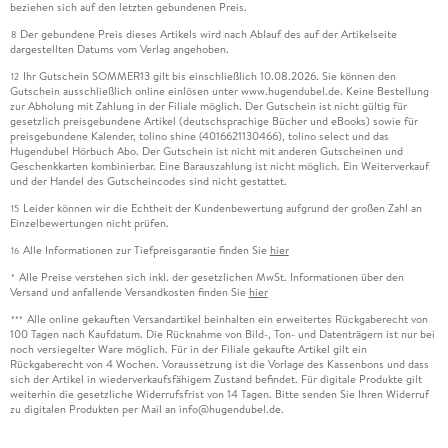
beziehen sich auf den letzten gebundenen Preis.
Der gebundene Preis dieses Artikels wird nach Ablauf des auf der Artikelseite
8
dargestellten Datums vom Verlag angehoben.
Ihr Gutschein SOMMER13 gilt bis einschließlich 10.08.2026. Sie können den
12
Gutschein ausschließlich online einlösen unter www.hugendubel.de. Keine Bestellung
zur Abholung mit Zahlung in der Filiale möglich. Der Gutschein ist nicht gültig für
gesetzlich preisgebundene Artikel (deutschsprachige Bücher und eBooks) sowie für
preisgebundene Kalender, tolino shine (4016621130466), tolino select und das
Hugendubel Hörbuch Abo. Der Gutschein ist nicht mit anderen Gutscheinen und
Geschenkkarten kombinierbar. Eine Barauszahlung ist nicht möglich. Ein Weiterverkauf
und der Handel des Gutscheincodes sind nicht gestattet.
Leider können wir die Echtheit der Kundenbewertung aufgrund der großen Zahl an
15
Einzelbewertungen nicht prüfen.
Alle Informationen zur Tiefpreisgarantie finden Sie
hier
16
Alle Preise verstehen sich inkl. der gesetzlichen MwSt. Informationen über den
*
Versand und anfallende Versandkosten finden Sie
hier
Alle online gekauften Versandartikel beinhalten ein erweitertes Rückgaberecht von
***
100 Tagen nach Kaufdatum. Die Rücknahme von Bild-, Ton- und Datenträgern ist nur bei
noch versiegelter Ware möglich. Für in der Filiale gekaufte Artikel gilt ein
Rückgaberecht von 4 Wochen. Voraussetzung ist die Vorlage des Kassenbons und dass
sich der Artikel in wiederverkaufsfähigem Zustand befindet. Für digitale Produkte gilt
weiterhin die gesetzliche Widerrufsfrist von 14 Tagen. Bitte senden Sie Ihren Widerruf
zu digitalen Produkten per Mail an info@hugendubel.de.