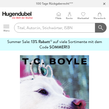
100 Tage Rückgaberecht***
Abholung in über 100 Filialen
Filiale
Konto
Merkzettel
Warenkorb
Hugendubel
Menu
Summer Sale:
13% Rabatt
auf viele Sortimente mit dem
12
mehr
Code
SOMMER13
erfahren