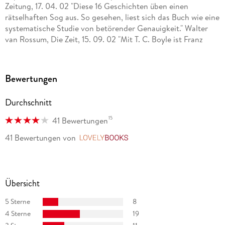
Zeitung, 17. 04. 02 "Diese 16 Geschichten üben einen
rätselhaften Sog aus. So gesehen, liest sich das Buch wie eine
systematische Studie von betörender Genauigkeit." Walter
van Rossum, Die Zeit, 15. 09. 02 "Mit T. C. Boyle ist Franz
Kafka in Amerika angekommen, nur realitätssatter und
besser konsumierbar." Erich Demmer, Die Presse, 16. 03. 02
"Virtuos entwirft Boyle Charaktere aus verschiedenen US-
Bewertungen
Regionen, aus verschiedenen Generationen und sogar
Epochen." Basil Wegener, Frankfurter Neue Presse, 07. 03. 02
Durchschnitt
15
41 Bewertungen
41 Bewertungen
von
LovelyBooks
Übersicht
5 Sterne
8
4 Sterne
19