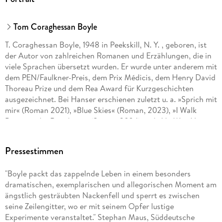
Tom Coraghessan Boyle
T. Coraghessan Boyle, 1948 in Peekskill, N. Y. , geboren, ist
der Autor von zahlreichen Romanen und Erzählungen, die in
viele Sprachen übersetzt wurden. Er wurde unter anderem mit
dem PEN/Faulkner-Preis, dem Prix Médicis, dem Henry David
Thoreau Prize und dem Rea Award für Kurzgeschichten
ausgezeichnet. Bei Hanser erschienen zuletzt u. a. »Sprich mit
mir« (Roman 2021), »Blue Skies« (Roman, 2023), »I Walk
Between the Raindrops« (Storys, 2024) und »No Way Home«
(Roman, 2025).
Pressestimmen
"Boyle packt das zappelnde Leben in einem besonders
dramatischen, exemplarischen und allegorischen Moment am
ängstlich gesträubten Nackenfell und sperrt es zwischen
seine Zeilengitter, wo er mit seinem Opfer lustige
Experimente veranstaltet." Stephan Maus, Süddeutsche