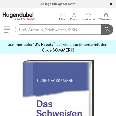
100 Tage Rückgaberecht***
Abholung in über 100 Filialen
Filiale
Konto
Merkzettel
Warenkorb
Hugendubel
Menu
Summer Sale:
13% Rabatt
auf viele Sortimente mit dem
12
mehr
Code
SOMMER13
erfahren