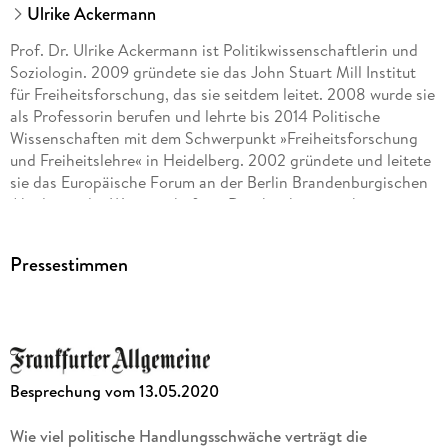
39 Streit um die Meinungsfreiheit
Ulrike Ackermann
45 Shitstorms und Hochschulpolitik
Prof. Dr. Ulrike Ackermann ist Politikwissenschaftlerin und
52 Polarisierungen
Soziologin. 2009 gründete sie das John Stuart Mill Institut
52 Tumult auf der Frankfurter Buchmesse
für Freiheitsforschung, das sie seitdem leitet. 2008 wurde sie
61 Man wird doch wohl noch sagen durfen
als Professorin berufen und lehrte bis 2014 Politische
69 Totalitarismus revisited
Wissenschaften mit dem Schwerpunkt »Freiheitsforschung
75 Politische Vertrauenskrise
und Freiheitslehre« in Heidelberg. 2002 gründete und leitete
75 Der Absturz der Volksparteien
sie das Europäische Forum an der Berlin Brandenburgischen
79 Krise der Reprasentation
Akademie der Wissenschaften. Darüber hinaus arbeitet sie
82 Die Erosion der politischen Mitte
seit vielen Jahren als freie Autorin für Funk und Print.
89 Aufbegehren gegen Althergebrachtes
93 Uberkommene Organisationen und schillernde Neulinge
Pressestimmen
104 Forschung zur politischen Vertrauenskrise
116 Neue gesellschaftliche Spaltungen
117 Elitenkritik und Elitenversagen
122 Die Segregation der Mittelschicht
129 Verwerfungen zwischen Stadt und Land
138 Wie viel Heimat braucht der Mensch?
Besprechung vom 13.05.2020
138 Streitpunkt Nation
147 Migration und Integration
Wie viel politische Handlungsschwäche verträgt die
160 Der politische Islam