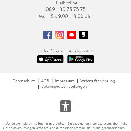
Filialhotline
Widersprüchen, in dem die Freiheit eine kleine Insel ist,
089 - 30 75 75 75
welche oft von Anwälten vertreten wird, die sie bei geringem
Mo. - Sa. 9.00 - 18.00 Uhr
Widerstand aufgeben. Ihr Schlussplädoyer gilt dem
freischwebenden Intellektuellen, der sich von
Systemzwängen und Konformitätsdruck befreit. Mit ihrem
Buch zeigt sie, wie man es machen kann.
THOMAS THIEL
Laden Sie unsere App herunter.
Ulrike Ackermann:
"Das Schweigen der Mitte". Wege aus der
Datenschutz
AGB
Impressum
Widerrufsbelehrung
Polarisierungsfalle.
Datenschutzeinstellungen
wbg / Theiss Verlag,
Darmstadt 2020.
206 S., geb.
Mängelexemplare sind Bücher mit leichten Beschädigungen, die das Lesen aber nicht
1
einschränken. Mängelexemplare sind durch einen Stempel als solche gekennzeichnet.