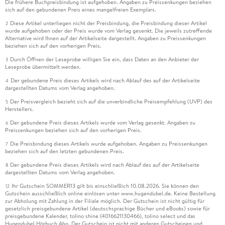
© Alle Rechte vorbehalten. Frankfurter Allgemeine Zeitung
Die frühere Buchpreisbindung ist aufgehoben. Angaben zu Preissenkungen beziehen
sich auf den gebundenen Preis eines mangelfreien Exemplars.
GmbH, Frankfurt.
Diese Artikel unterliegen nicht der Preisbindung, die Preisbindung dieser Artikel
2
wurde aufgehoben oder der Preis wurde vom Verlag gesenkt. Die jeweils zutreffende
Alternative wird Ihnen auf der Artikelseite dargestellt. Angaben zu Preissenkungen
beziehen sich auf den vorherigen Preis.
Durch Öffnen der Leseprobe willigen Sie ein, dass Daten an den Anbieter der
3
Leseprobe übermittelt werden.
Der gebundene Preis dieses Artikels wird nach Ablauf des auf der Artikelseite
4
dargestellten Datums vom Verlag angehoben.
Der Preisvergleich bezieht sich auf die unverbindliche Preisempfehlung (UVP) des
5
Herstellers.
Der gebundene Preis dieses Artikels wurde vom Verlag gesenkt. Angaben zu
6
Preissenkungen beziehen sich auf den vorherigen Preis.
Die Preisbindung dieses Artikels wurde aufgehoben. Angaben zu Preissenkungen
7
beziehen sich auf den letzten gebundenen Preis.
Der gebundene Preis dieses Artikels wird nach Ablauf des auf der Artikelseite
8
dargestellten Datums vom Verlag angehoben.
Ihr Gutschein SOMMER13 gilt bis einschließlich 10.08.2026. Sie können den
12
Gutschein ausschließlich online einlösen unter www.hugendubel.de. Keine Bestellung
zur Abholung mit Zahlung in der Filiale möglich. Der Gutschein ist nicht gültig für
gesetzlich preisgebundene Artikel (deutschsprachige Bücher und eBooks) sowie für
preisgebundene Kalender, tolino shine (4016621130466), tolino select und das
Hugendubel Hörbuch Abo. Der Gutschein ist nicht mit anderen Gutscheinen und