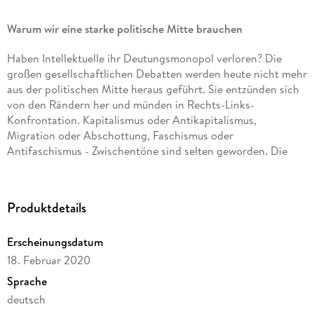
Warum wir eine starke politische Mitte brauchen
Haben Intellektuelle ihr Deutungsmonopol verloren? Die
großen gesellschaftlichen Debatten werden heute nicht mehr
aus der politischen Mitte heraus geführt. Sie entzünden sich
von den Rändern her und münden in Rechts-Links-
Konfrontation. Kapitalismus oder Antikapitalismus,
Migration oder Abschottung, Faschismus oder
Antifaschismus - Zwischentöne sind selten geworden. Die
Stimme der Mitte wird nicht mehr gehört.
Ulrike Ackermann, Politikwissenschaftlerin und Soziologin,
Produktdetails
plädiert in ihrem Sachbuch für eine Rückbesinnung auf
antitotalitäre und liberale Traditionen. Um unsere Demokratie
Erscheinungsdatum
aus der Krise herauszuführen, müssen wir die politische Mitte
neu besetzen und stärken.
18. Februar 2020
Sprache
Warum wir dem Furor des Fundamentalismus, der von
deutsch
Rechten, Linken und Islamisten gleichermaßen bedient