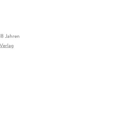
18 Jahren
Verlag
odukt der Nintendo Co. , Ltd. , The Pokémon
ngetragenes Warenzeichen der Nintendo Co. , Ltd.