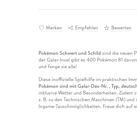
Merken
Empfehlen
Bewerten
Pokémon Schwert und Schild
sind die neuen 
der Galar-Insel gibt es 400 Pokémon 81 davon 
und fange sie alle!
Diese inoffizielle Spielhilfe im praktischen I
Pokémon sind mit Galar-Dex-Nr. , Typ, deut
inklusive Wetter und Besonderheiten. Zudem 
z. B. zu den Technischen Maschinen (TM) und
Ingame-Tauschmöglichkeiten. Freue dich auf 
Pokémon erhältst und wie du Fossile- und S
Mit ihrer praktischen Größe kannst du diese S
mitnehmen und mit Leichtigkeit alle Pokémon 