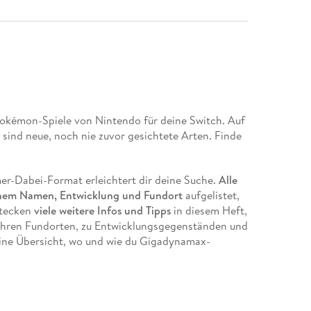
Pokémon-Spiele von Nintendo für deine Switch. Auf
sind neue, noch nie zuvor gesichtete Arten. Finde
mmer-Dabei-Format erleichtert dir deine Suche.
Alle
schem Namen, Entwicklung und Fundort
aufgelistet,
stecken
viele weitere Infos und Tipps
in diesem Heft,
 ihren Fundorten, zu Entwicklungsgegenständen und
eine Übersicht, wo und wie du Gigadynamax-
hiny-Pokémon bekommen kannst.
pielhilfe zusammen mit deiner Switch überall hin
der Galar-Region fangen. Schnapp' sie dir!