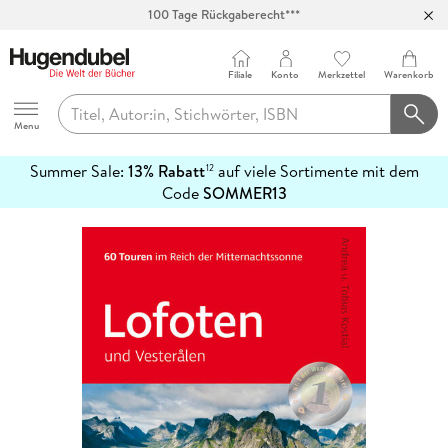
100 Tage Rückgaberecht***
Abholung in über 100 Filialen
Filiale
Konto
Merkzettel
Warenkorb
Hugendubel
Menu
Summer Sale:
13% Rabatt
auf viele Sortimente mit dem
12
mehr
Code
SOMMER13
erfahren