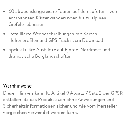
60 abwechslungsreiche Touren auf den Lofoten - von
entspannten Küstenwanderungen bis zu alpinen
Gipfelerlebnissen
Detaillierte Wegbeschreibungen mit Karten,
Höhenprofilen und GPS-Tracks zum Download
Spektakuläre Ausblicke auf Fjorde, Nordmeer und
dramatische Berglandschaften
Insiderwissen der Autoren - jahrelange Erfahrung vor Ort
und viele persönliche Tipps
Warnhinweise
Tief eingeschnittene Fjorde, weiße Sandstrände und
Dieser Hinweis kann lt. Artikel 9 Absatz 7 Satz 2 der GPSR
spektakuläre Berglandschaften - die Lofoten sind ein
entfallen, da das Produkt auch ohne Anweisungen und
Inselreich von monumentaler nordischer Schönheit. Wer hier
Sicherheitsinformationen sicher und wie vom Hersteller
wandert, entdeckt stille Pfade, grandiose Ausblicke und die
vorgesehen verwendet werden kann.
unvergleichliche Magie des hohen Nordens. Der Rother
Wanderführer »Lofoten und Vesterålen« präsentiert die 60
schönsten Touren nördlich des Polarkreises - sorgfältig