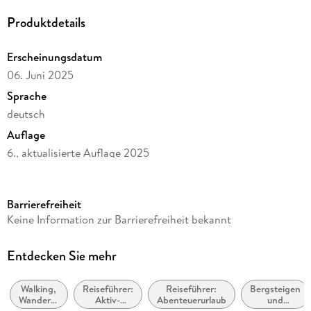
Eltern und Reiseleiter. Ihre Begeisterung und ihr umfassendes
Wissen machen diesen Wanderführer zu einem
Produktdetails
unverzichtbaren Begleiter für alle, die den Zauber des
Nordens zu Fuß entdecken wollen.
Erscheinungsdatum
06. Juni 2025
Sprache
deutsch
Auflage
6., aktualisierte Auflage 2025
Seitenanzahl
232
Barrierefreiheit
Reihe
Keine Information zur Barrierefreiheit bekannt
Rother Wanderführer
Autor/Autorin
Entdecken Sie mehr
Andrea Kostial, Tobias Kostial
Walking,
Reiseführer:
Reiseführer:
Bergsteigen
Verlag/Hersteller
Wandern,
Aktiv-
Abenteuerurlaub
und
Bergverlag Rother
Trekking
Urlaub
Klettern