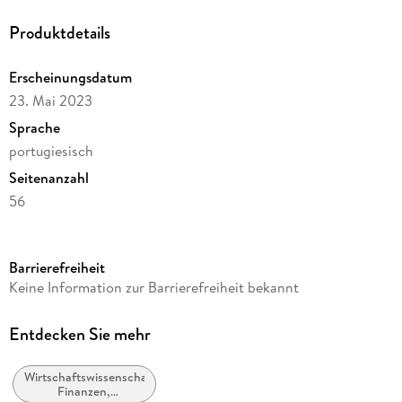
Produktdetails
Erscheinungsdatum
23. Mai 2023
Sprache
portugiesisch
Seitenanzahl
56
Autor/Autorin
Ashine Habtamu Shewalemma
Barrierefreiheit
Verlag/Hersteller
Keine Information zur Barrierefreiheit bekannt
Edições Nosso Conhecimento
Produktart
Entdecken Sie mehr
kartoniert
Wirtschaftswissenschaft,
Gewicht
Finanzen,
102 g