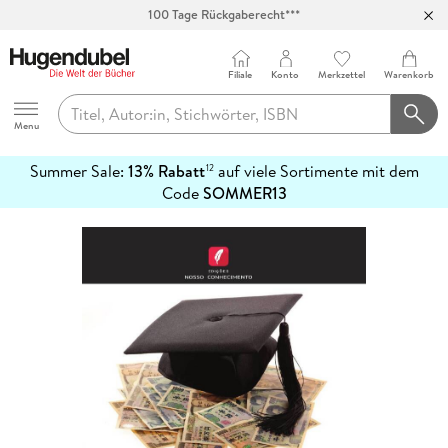
100 Tage Rückgaberecht***
Abholung in über 100 Filialen
Filiale
Konto
Merkzettel
Warenkorb
Hugendubel
Menu
Summer Sale:
13% Rabatt
auf viele Sortimente mit dem
12
mehr
Code
SOMMER13
erfahren