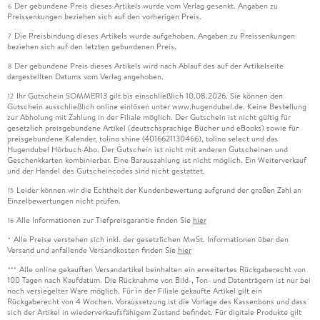
Der gebundene Preis dieses Artikels wurde vom Verlag gesenkt. Angaben zu
6
Preissenkungen beziehen sich auf den vorherigen Preis.
Die Preisbindung dieses Artikels wurde aufgehoben. Angaben zu Preissenkungen
7
beziehen sich auf den letzten gebundenen Preis.
Der gebundene Preis dieses Artikels wird nach Ablauf des auf der Artikelseite
8
dargestellten Datums vom Verlag angehoben.
Ihr Gutschein SOMMER13 gilt bis einschließlich 10.08.2026. Sie können den
12
Gutschein ausschließlich online einlösen unter www.hugendubel.de. Keine Bestellung
zur Abholung mit Zahlung in der Filiale möglich. Der Gutschein ist nicht gültig für
gesetzlich preisgebundene Artikel (deutschsprachige Bücher und eBooks) sowie für
preisgebundene Kalender, tolino shine (4016621130466), tolino select und das
Hugendubel Hörbuch Abo. Der Gutschein ist nicht mit anderen Gutscheinen und
Geschenkkarten kombinierbar. Eine Barauszahlung ist nicht möglich. Ein Weiterverkauf
und der Handel des Gutscheincodes sind nicht gestattet.
Leider können wir die Echtheit der Kundenbewertung aufgrund der großen Zahl an
15
Einzelbewertungen nicht prüfen.
Alle Informationen zur Tiefpreisgarantie finden Sie
hier
16
Alle Preise verstehen sich inkl. der gesetzlichen MwSt. Informationen über den
*
Versand und anfallende Versandkosten finden Sie
hier
Alle online gekauften Versandartikel beinhalten ein erweitertes Rückgaberecht von
***
100 Tagen nach Kaufdatum. Die Rücknahme von Bild-, Ton- und Datenträgern ist nur bei
noch versiegelter Ware möglich. Für in der Filiale gekaufte Artikel gilt ein
Rückgaberecht von 4 Wochen. Voraussetzung ist die Vorlage des Kassenbons und dass
sich der Artikel in wiederverkaufsfähigem Zustand befindet. Für digitale Produkte gilt