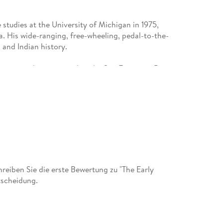
studies at the University of Michigan in 1975,
a. His wide-ranging, free-wheeling, pedal-to-the-
 and Indian history.
7 percent, he emigrated to the San Francisco Bay
anager for eight different companies in ten
, one software publisher, and one global retailer.
ing, business, and technology.
etta, then moved to New York, wrote a little
, publishing what are often regarded as very fine
aAkers.com.
eiben Sie die erste Bewertung zu "The Early
tscheidung.