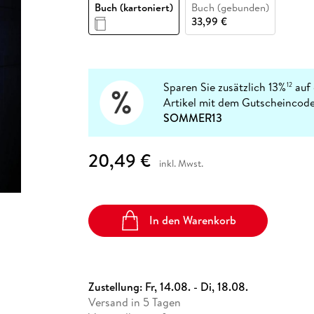
Fremdsprachige Bücher
Buch (kartoniert)
Buch (gebunden)
n Lernhilfen
 Jugendbücher
eiber
Hörbuch Downloads im Bundle
cher
 Vergleich
 Puzzlezubehör
Lernen
New Adult
STABILO
33,99 €
Taschenbücher
hilfen
hriller
 Backen
er
lender
Ratgeber
op
hriller
Romance
Sachbücher
Sparen Sie zusätzlich 13%
auf 
12
precher:innen
Artikel mit dem Gutscheincode
Science Fiction
SOMMER13
Fremdsprachige Bücher
20,49 €
inkl. Mwst.
In den Warenkorb
Zustellung:
Fr, 14.08. - Di, 18.08.
Versand in 5 Tagen