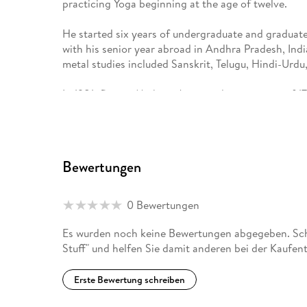
practicing Yoga beginning at the age of twelve.
He started six years of undergraduate and graduate 
with his senior year abroad in Andhra Pradesh, Indi
metal studies included Sanskrit, Telugu, Hindi-Urdu,
In 1981, fleeing Michigan's unemployment rate of 1
Area. Brian worked as a typographer and network m
years: four book publishers, two prepress companies
He learned a great deal about the worlds of publish
Bewertungen
In July of 1991, beneath an eclipsed sun, he met Lor
science fiction, and in 2001 founded YogaVidya.com
translations indeed. His home page is at BrianDan
0 Bewertungen
Es wurden noch keine Bewertungen abgegeben. Schr
Stuff" und helfen Sie damit anderen bei der Kaufen
Erste Bewertung schreiben