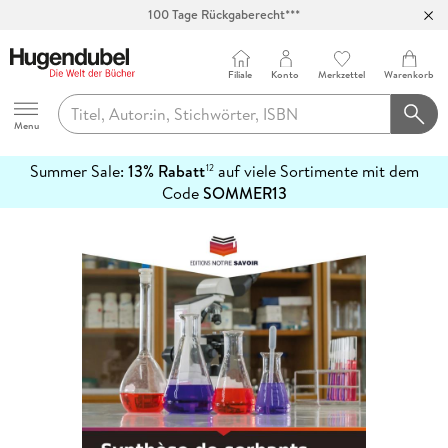
100 Tage Rückgaberecht***
Abholung in über 100 Filialen
Filiale
Konto
Merkzettel
Warenkorb
Hugendubel
Menu
Summer Sale:
13% Rabatt
auf viele Sortimente mit dem
12
mehr
Code
SOMMER13
erfahren