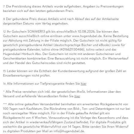
Die Preisbindung dieses Artikels wurde aufgehoben. Angaben zu Preissenkungen
7
beziehen sich auf den letzten gebundenen Preis.
Der gebundene Preis dieses Artikels wird nach Ablauf des auf der Artikelseite
8
dargestellten Datums vom Verlag angehoben.
Ihr Gutschein SOMMER13 gilt bis einschließlich 10.08.2026. Sie können den
12
Gutschein ausschließlich online einlösen unter www.hugendubel.de. Keine Bestellung
zur Abholung mit Zahlung in der Filiale möglich. Der Gutschein ist nicht gültig für
gesetzlich preisgebundene Artikel (deutschsprachige Bücher und eBooks) sowie für
preisgebundene Kalender, tolino shine (4016621130466), tolino select und das
Hugendubel Hörbuch Abo. Der Gutschein ist nicht mit anderen Gutscheinen und
Geschenkkarten kombinierbar. Eine Barauszahlung ist nicht möglich. Ein Weiterverkauf
und der Handel des Gutscheincodes sind nicht gestattet.
Leider können wir die Echtheit der Kundenbewertung aufgrund der großen Zahl an
15
Einzelbewertungen nicht prüfen.
Alle Informationen zur Tiefpreisgarantie finden Sie
hier
16
Alle Preise verstehen sich inkl. der gesetzlichen MwSt. Informationen über den
*
Versand und anfallende Versandkosten finden Sie
hier
Alle online gekauften Versandartikel beinhalten ein erweitertes Rückgaberecht von
***
100 Tagen nach Kaufdatum. Die Rücknahme von Bild-, Ton- und Datenträgern ist nur bei
noch versiegelter Ware möglich. Für in der Filiale gekaufte Artikel gilt ein
Rückgaberecht von 4 Wochen. Voraussetzung ist die Vorlage des Kassenbons und dass
sich der Artikel in wiederverkaufsfähigem Zustand befindet. Für digitale Produkte gilt
weiterhin die gesetzliche Widerrufsfrist von 14 Tagen. Bitte senden Sie Ihren Widerruf
zu digitalen Produkten per Mail an info@hugendubel.de.