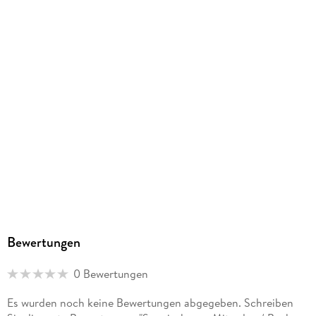
Herstelleradresse
Hueber Verlag GmbH & Co. KG, Baubergerstr. 30, 80992
München, kundenservice@hueber.de
Bewertungen
0 Bewertungen
Es wurden noch keine Bewertungen abgegeben. Schreiben