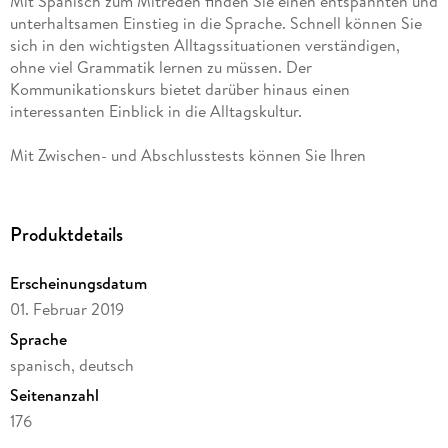
Mit Spanisch zum Mitreden finden Sie einen entspannten und
unterhaltsamen Einstieg in die Sprache. Schnell können Sie
sich in den wichtigsten Alltagssituationen verständigen,
ohne viel Grammatik lernen zu müssen. Der
Kommunikationskurs bietet darüber hinaus einen
interessanten Einblick in die Alltagskultur.
Mit Zwischen- und Abschlusstests können Sie Ihren
Lernfortschritt überprüfen. Auf die Tondateien können Sie
über den kostenlosen MP3-Download oder per kostenloser
Augmented Reality App zugreifen.
Produktdetails
Die Reihe . . . zum Mitreden ist für weitere Sprachen
Erscheinungsdatum
erhältlich.
01. Februar 2019
Sprache
spanisch, deutsch
Seitenanzahl
176