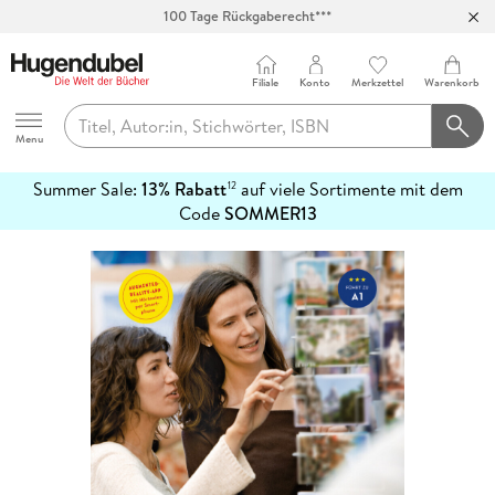
100 Tage Rückgaberecht***
Abholung in über 100 Filialen
Filiale
Konto
Merkzettel
Warenkorb
Hugendubel
Menu
Summer Sale:
13% Rabatt
auf viele Sortimente mit dem
12
mehr
Code
SOMMER13
erfahren