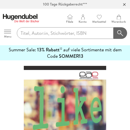
100 Tage Rückgaberecht***
Abholung in über 100 Filialen
Filiale
Konto
Merkzettel
Warenkorb
Hugendubel
Menu
Summer Sale:
13% Rabatt
auf viele Sortimente mit dem
12
mehr
Code
SOMMER13
erfahren