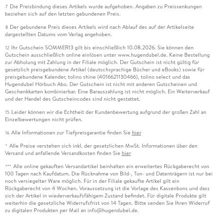
Die Preisbindung dieses Artikels wurde aufgehoben. Angaben zu Preissenkungen
7
beziehen sich auf den letzten gebundenen Preis.
Der gebundene Preis dieses Artikels wird nach Ablauf des auf der Artikelseite
8
dargestellten Datums vom Verlag angehoben.
Ihr Gutschein SOMMER13 gilt bis einschließlich 10.08.2026. Sie können den
12
Gutschein ausschließlich online einlösen unter www.hugendubel.de. Keine Bestellung
zur Abholung mit Zahlung in der Filiale möglich. Der Gutschein ist nicht gültig für
gesetzlich preisgebundene Artikel (deutschsprachige Bücher und eBooks) sowie für
preisgebundene Kalender, tolino shine (4016621130466), tolino select und das
Hugendubel Hörbuch Abo. Der Gutschein ist nicht mit anderen Gutscheinen und
Geschenkkarten kombinierbar. Eine Barauszahlung ist nicht möglich. Ein Weiterverkauf
und der Handel des Gutscheincodes sind nicht gestattet.
Leider können wir die Echtheit der Kundenbewertung aufgrund der großen Zahl an
15
Einzelbewertungen nicht prüfen.
Alle Informationen zur Tiefpreisgarantie finden Sie
hier
16
Alle Preise verstehen sich inkl. der gesetzlichen MwSt. Informationen über den
*
Versand und anfallende Versandkosten finden Sie
hier
Alle online gekauften Versandartikel beinhalten ein erweitertes Rückgaberecht von
***
100 Tagen nach Kaufdatum. Die Rücknahme von Bild-, Ton- und Datenträgern ist nur bei
noch versiegelter Ware möglich. Für in der Filiale gekaufte Artikel gilt ein
Rückgaberecht von 4 Wochen. Voraussetzung ist die Vorlage des Kassenbons und dass
sich der Artikel in wiederverkaufsfähigem Zustand befindet. Für digitale Produkte gilt
weiterhin die gesetzliche Widerrufsfrist von 14 Tagen. Bitte senden Sie Ihren Widerruf
zu digitalen Produkten per Mail an info@hugendubel.de.