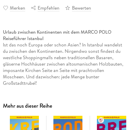
Merken
Empfehlen
Bewerten
Urlaub zwischen Kontinenten mit dem MARCO POLO
Reiseführer Istanbul
Ist das noch Europa oder schon Asien? In Istanbul wandelst
du zwischen den Kontinenten. Nirgendwo sonst findest du
westliche Shoppingmalls neben traditionellen Basaren,
gläserne Hochhäuser zwischen altosmanischen Holzbauten,
imposante Kirchen Seite an Seite mit prachtvollen
Moscheen. Und dazwischen: jede Menge bunter
Großstadttrubel!
Damit du kein Highlight der Metropole am Bosporus
verpasst, begleitet dich dein MARCO POLO Reiseführer
Mehr aus dieser Reihe
überall hin und sorgt dafür, dass du zwischen Orient und
Okzident nie die Orientierung verlierst.
Mit den MARCO POLO Insider-Tipps erlebst du