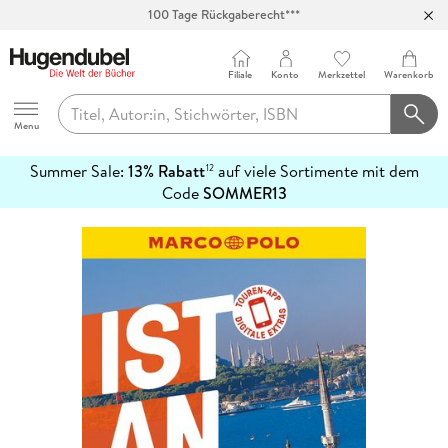
100 Tage Rückgaberecht***
Abholung in über 100 Filialen
Filiale
Konto
Merkzettel
Warenkorb
Hugendubel
Menu
Summer Sale:
13% Rabatt
auf viele Sortimente mit dem
12
mehr
Code
SOMMER13
erfahren