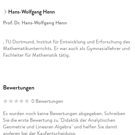
Hans-Wolfgang Henn
Prof. Dr. Hans-Wolfgang Henn
, TU Dortmund, Institut für Entwicklung und Erforschung des
Mathematikunterrichts. Er war auch als Gymnasiallehrer und
Fachleiter für Mathematik tätig.
Prof. Dr. Andreas Filler
Bewertungen
, Humboldt-Universität zu Berlin, Institut für Mathematik/
Mathematik und ihre Didaktik. Er ist kooperierender
0 Bewertungen
Wissenschaftler am Deutschen Zentrum für Lehrerbildung
Mathematik (DZLM), Berlin.
Es wurden noch keine Bewertungen abgegeben. Schreiben
Sie die erste Bewertung zu "Didaktik der Analytischen
Geometrie und Linearen Algebra" und helfen Sie damit
anderen bei der Kaufentscheidung.