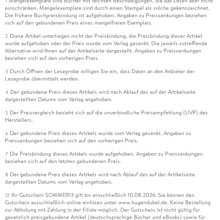
Mängelexemplare sind Bücher mit leichten Beschädigungen, die das Lesen aber nicht
1
einschränken. Mängelexemplare sind durch einen Stempel als solche gekennzeichnet.
Die frühere Buchpreisbindung ist aufgehoben. Angaben zu Preissenkungen beziehen
sich auf den gebundenen Preis eines mangelfreien Exemplars.
Diese Artikel unterliegen nicht der Preisbindung, die Preisbindung dieser Artikel
2
wurde aufgehoben oder der Preis wurde vom Verlag gesenkt. Die jeweils zutreffende
Alternative wird Ihnen auf der Artikelseite dargestellt. Angaben zu Preissenkungen
beziehen sich auf den vorherigen Preis.
Durch Öffnen der Leseprobe willigen Sie ein, dass Daten an den Anbieter der
3
Leseprobe übermittelt werden.
Der gebundene Preis dieses Artikels wird nach Ablauf des auf der Artikelseite
4
dargestellten Datums vom Verlag angehoben.
Der Preisvergleich bezieht sich auf die unverbindliche Preisempfehlung (UVP) des
5
Herstellers.
Der gebundene Preis dieses Artikels wurde vom Verlag gesenkt. Angaben zu
6
Preissenkungen beziehen sich auf den vorherigen Preis.
Die Preisbindung dieses Artikels wurde aufgehoben. Angaben zu Preissenkungen
7
beziehen sich auf den letzten gebundenen Preis.
Der gebundene Preis dieses Artikels wird nach Ablauf des auf der Artikelseite
8
dargestellten Datums vom Verlag angehoben.
Ihr Gutschein SOMMER13 gilt bis einschließlich 10.08.2026. Sie können den
12
Gutschein ausschließlich online einlösen unter www.hugendubel.de. Keine Bestellung
zur Abholung mit Zahlung in der Filiale möglich. Der Gutschein ist nicht gültig für
gesetzlich preisgebundene Artikel (deutschsprachige Bücher und eBooks) sowie für