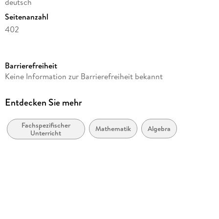
deutsch
Seitenanzahl
402
Reihe
Life Science and Basic Disciplines (German Language)
Barrierefreiheit
Autor/Autorin
Keine Information zur Barrierefreiheit bekannt
Hans-Wolfgang Henn, Andreas Filler
Verlag/Hersteller
Entdecken Sie mehr
Springer-Verlag GmbH
Fachspezifischer
Produktart
Mathematik
Algebra
Unterricht
kartoniert
Abbildungen
100 schwarz-weiße und 100 farbige Abbildungen,
Bibliographie
Gewicht
692 g