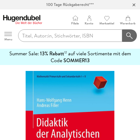
100 Tage Rückgaberecht***
Abholung in über 100 Filialen
Filiale
Konto
Merkzettel
Warenkorb
Hugendubel
Menu
Summer Sale:
13% Rabatt
auf viele Sortimente mit dem
12
mehr
Code
SOMMER13
erfahren