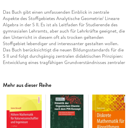
Das Buch gibt einen umfassenden Einblick in zentrale
Aspekte des Stoffgebietes Analytische Geometrie/ Lineare
Algebra in der S II. Es ist als Leitfaden für Studierende des
gymnasialen Lehramts, aber auch für Lehrkräfte geeignet, die
den Unterricht in diesem oft als trocken geltenden
Stoffgebiet lebendiger und interessanter gestalten wollen.
Das Buch berücksichtigt die neuen Bildungsstandards für die
S II und folgt durchgängig zentralen didaktischen Prinzipien:
Entwicklung eines tragfähigen Grundverständnisses zentraler
Begriffe und Zusammenhänge bei Herausarbeiten
fundamentaler Ideen, Anschaulichkeit bei gleichzeitiger
sorgfältiger Vornahme von Abstraktionen, Anknüpfung an
Mehr aus dieser Reihe
Unterrichtsinhalte der S I sowie Herstellung von Bezügen zu
den anderen Stoffgebieten des Mathematikunterrichts der S
II, Behandlung interessanter und für Schülerinnen und
Schüler attraktiver Anwendungen.
Inhaltsverzeichnis