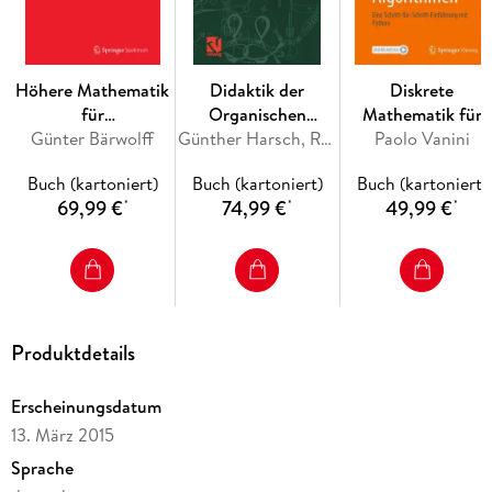
1 Einführung: Analytische Geometrie / Lineare Algebra und
Allgemeinbildung. - 1 Lineare Gleichungssysteme. - 3 Der
Vektorbegriff. - 4 Analytische Geometrie. - 5 Vertiefungen
Höhere Mathematik
Didaktik der
Diskrete
und Anwendungen der Analytischen Geometrie. - 6 Matrizen
für
Organischen
Mathematik für
und affine Abbildungen. - 7 Ausblick.
Naturwissenschaftler
Günter Bärwolff
Chemie nach dem
Günther Harsch, Rebekka Heimann
Algorithmen
Paolo Vanini
und Ingenieure
PIN-Konzept
Buch (kartoniert)
Buch (kartoniert)
Buch (kartoniert)
69,99 €
74,99 €
49,99 €
*
*
*
Produktdetails
Erscheinungsdatum
13. März 2015
Sprache