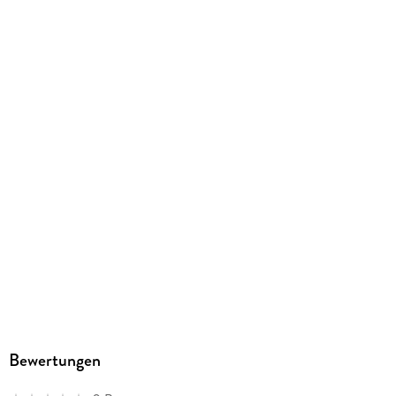
ISBN
9783125624825
Herstelleradresse
PONS Langenscheidt GmbH, Stoeckachstrasse 11, 70190
Stuttgart, kundenservice@pons.de
Bewertungen