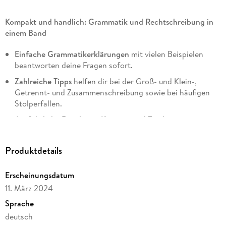
Kompakt und handlich: Grammatik und Rechtschreibung in
einem Band
Einfache Grammatikerklärungen
mit vielen Beispielen
beantworten deine Fragen sofort.
Zahlreiche Tipps
helfen dir bei der Groß- und Klein-,
Getrennt- und Zusammenschreibung sowie bei häufigen
Stolperfallen.
Ausführliche Regeln zur Komma- und Zeichensetzung
.
Das Themenverzeichnis und das umfangreiche Sach- und
Stichwortregister helfen dir, alles schnell zu finden.
Produktdetails
Für Schule, Beruf und Ausbildung
Erscheinungsdatum
Plus:
In
100 abwechslungsreichen Online-Übungen
kannst
11. März 2024
du dein Wissen trainieren und festigen.
Sprache
deutsch