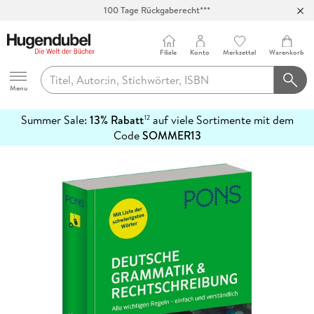
100 Tage Rückgaberecht***
Abholung in über 100 Filialen
Filiale
Konto
Merkzettel
Warenkorb
Hugendubel
Menu
Summer Sale:
13% Rabatt
auf viele Sortimente mit dem
12
mehr
Code
SOMMER13
erfahren