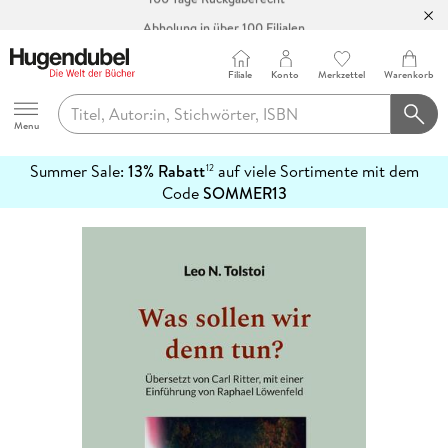
Abholung in über 100 Filialen
Filiale
Konto
Merkzettel
Warenkorb
Hugendubel
Menu
Summer Sale:
13% Rabatt
auf viele Sortimente mit dem
12
mehr
Code
SOMMER13
erfahren