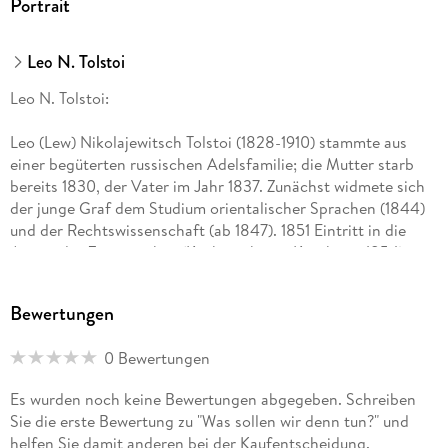
Portrait
Leo N. Tolstoi
Leo N. Tolstoi:
Leo (Lew) Nikolajewitsch Tolstoi (1828-1910) stammte aus
einer begüterten russischen Adelsfamilie; die Mutter starb
bereits 1830, der Vater im Jahr 1837. Zunächst widmete sich
der junge Graf dem Studium orientalischer Sprachen (1844)
und der Rechtswissenschaft (ab 1847). 1851 Eintritt in die
Armee des Zarenreiches (Kaukasuskrieg, Krimkrieg 1854).
1862 Eheschließung mit Sofja Andrejewna, geb. Behrs (1844-
1919); das Paar hatte insgesamt dreizehn Kinder
Bewertungen
(Hauptwohnsitz: Landgut Jasnaja Poljana bei Tula).
Literarischen Weltruhm erlangte L. Tolstoi durch seine
0 Bewertungen
Romane "Krieg und Frieden" (1862-1869) und "Anna Karenina"
(1873-1878). Ab einer tiefen Krise in den 1870er Jahren wurde
Es wurden noch keine Bewertungen abgegeben. Schreiben
die seit Jugendtagen virulente religiöse Sinnsuche zum
Sie die erste Bewertung zu "Was sollen wir denn tun?" und
"Hauptmotiv" des Lebens. Theologische bzw.
helfen Sie damit anderen bei der Kaufentscheidung.