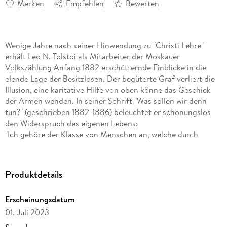
Merken
Empfehlen
Bewerten
Wenige Jahre nach seiner Hinwendung zu "Christi Lehre"
erhält Leo N. Tolstoi als Mitarbeiter der Moskauer
Volkszählung Anfang 1882 erschütternde Einblicke in die
elende Lage der Besitzlosen. Der begüterte Graf verliert die
Illusion, eine karitative Hilfe von oben könne das Geschick
der Armen wenden. In seiner Schrift "Was sollen wir denn
tun?" (geschrieben 1882-1886) beleuchtet er schonungslos
den Widerspruch des eigenen Lebens:
"Ich gehöre der Klasse von Menschen an, welche durch
allerlei Kunststücke dem arbeitenden Volk das Notwendigste
raubt, und die sich durch solche Kunststücke den nie
ausgehenden verzauberten Rubel verschafft haben, der diese
Produktdetails
Unglücklichen dann wieder verführt. Ich will den Menschen
helfen, und daher ist es zu allererst klar, dass ich zunächst
Erscheinungsdatum
einmal die Menschen nicht plündern, sie dann aber auch
01. Juli 2023
nicht verführen darf. Statt dessen habe ich mir durch die
kompliziertesten, listigsten, bösartigsten, durch