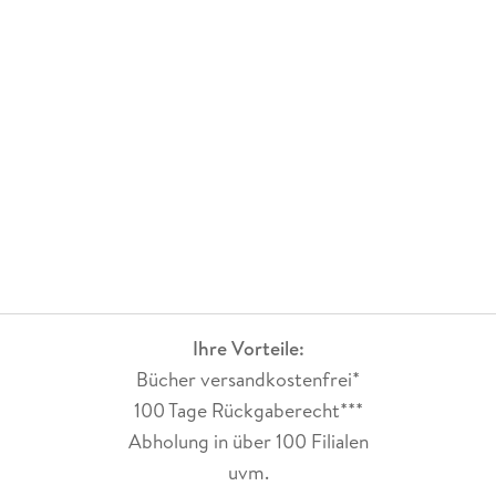
Peter Bürger:
Peter Bürger (geb. 1961 in Eslohe/Sauerland), katholischer
Theologe (Studium Bonn, Paderborn, Tübingen 1982-1987),
Krankenpfleger (Examen 1991), psycho-soziale Berufsfelder;
seit 2003 freier Publizist. Herausgeber der Reihe "Kirche &
Weltkrieg" (https://kircheundweltkrieg. wordpress. com/) und
des von ihm konzipierten Editionsprojektes "Tolstoi-
Friedensbibliothek" (www. tolstoi-friedensbibliothek. de).
Mitgliedschaften: Internationale katholische
Friedensbewegung pax christi (ab 1980); Internationaler
Versöhnungsbund (deutsche Sektion); DFG-VK; Solidarische
Kirche im Rheinland; Ökumenisches Institut für
Ihre Vorteile:
Friedenstheologie. - Auszeichnungen für kulturelle Arbeiten:
Bücher versandkostenfrei*
Bertha-von-Suttner-Preis (Film & Medien, 2006); Förderpreis
für Westfälische Landeskunde (2010); Johannes-Sass-Preis
100 Tage Rückgaberecht***
(2016); Rottendorf-Preis für niederdeutsche Literatur (2016).
Abholung in über 100 Filialen
uvm.