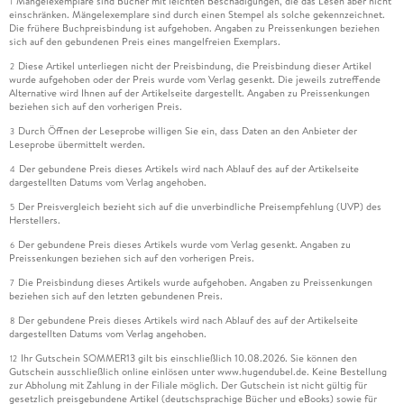
Mängelexemplare sind Bücher mit leichten Beschädigungen, die das Lesen aber nicht
1
einschränken. Mängelexemplare sind durch einen Stempel als solche gekennzeichnet.
Die frühere Buchpreisbindung ist aufgehoben. Angaben zu Preissenkungen beziehen
sich auf den gebundenen Preis eines mangelfreien Exemplars.
Diese Artikel unterliegen nicht der Preisbindung, die Preisbindung dieser Artikel
2
wurde aufgehoben oder der Preis wurde vom Verlag gesenkt. Die jeweils zutreffende
Alternative wird Ihnen auf der Artikelseite dargestellt. Angaben zu Preissenkungen
beziehen sich auf den vorherigen Preis.
Durch Öffnen der Leseprobe willigen Sie ein, dass Daten an den Anbieter der
3
Leseprobe übermittelt werden.
Der gebundene Preis dieses Artikels wird nach Ablauf des auf der Artikelseite
4
dargestellten Datums vom Verlag angehoben.
Der Preisvergleich bezieht sich auf die unverbindliche Preisempfehlung (UVP) des
5
Herstellers.
Der gebundene Preis dieses Artikels wurde vom Verlag gesenkt. Angaben zu
6
Preissenkungen beziehen sich auf den vorherigen Preis.
Die Preisbindung dieses Artikels wurde aufgehoben. Angaben zu Preissenkungen
7
beziehen sich auf den letzten gebundenen Preis.
Der gebundene Preis dieses Artikels wird nach Ablauf des auf der Artikelseite
8
dargestellten Datums vom Verlag angehoben.
Ihr Gutschein SOMMER13 gilt bis einschließlich 10.08.2026. Sie können den
12
Gutschein ausschließlich online einlösen unter www.hugendubel.de. Keine Bestellung
zur Abholung mit Zahlung in der Filiale möglich. Der Gutschein ist nicht gültig für
gesetzlich preisgebundene Artikel (deutschsprachige Bücher und eBooks) sowie für