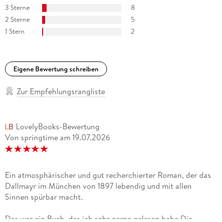
3 Sterne
8
2 Sterne
5
1 Stern
2
Eigene Bewertung schreiben
Zur Empfehlungsrangliste
LovelyBooks-Bewertung
Von springtime
am
19.07.2026
Ein atmosphärischer und gut recherchierter Roman, der das
Dallmayr im München von 1897 lebendig und mit allen
Sinnen spürbar macht.
Das war ein Buch, das ich sehr gerne gelesen habe.Die