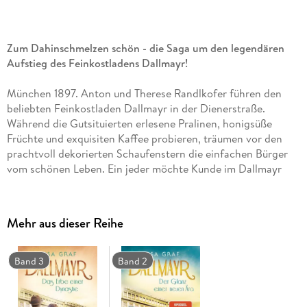
Zum Dahinschmelzen schön - die Saga um den legendären
Aufstieg des Feinkostladens Dallmayr!
München 1897. Anton und Therese Randlkofer führen den
beliebten Feinkostladen Dallmayr in der Dienerstraße.
Während die Gutsituierten erlesene Pralinen, honigsüße
Früchte und exquisiten Kaffee probieren, träumen vor den
prachtvoll dekorierten Schaufenstern die einfachen Bürger
vom schönen Leben. Ein jeder möchte Kunde im Dallmayr
sein. Doch dem glanzvollen Aufstieg des
Familienunternehmens droht ein jähes Ende, als Patriarch
Anton ganz unerwartet verstirbt. Schon wenige Tage später
Mehr aus dieser Reihe
beginnt sein Bruder Max zu intrigieren, um das florierende
Geschäft unrechtmäßig an sich zu reißen. Entschlossen, ihm
das Feld nicht kampflos zu überlassen, setzt sich Therese an
Band 3
Band 2
die Spitze des Unternehmens. Noch weiß sie nicht, dass auch
in den eigenen vier Wänden Geheimnisse lauern . . .
Akribisch recherchiert, mitreißend geschrieben - Lisa Graf