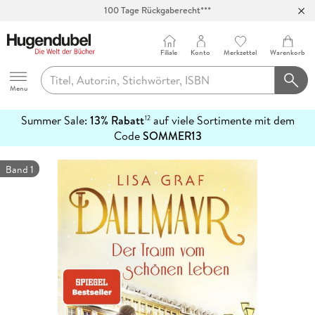
100 Tage Rückgaberecht***
Abholung in über 100 Filialen
Filiale
Konto
Merkzettel
Warenkorb
Hugendubel
Menu
Summer Sale:
13% Rabatt
auf viele Sortimente mit dem
12
mehr
Code
SOMMER13
erfahren
Band 1