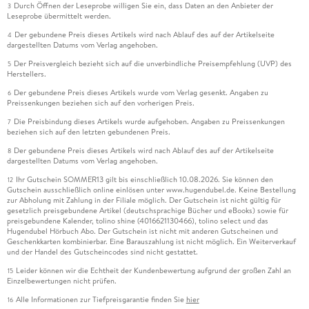
Durch Öffnen der Leseprobe willigen Sie ein, dass Daten an den Anbieter der
3
Leseprobe übermittelt werden.
Der gebundene Preis dieses Artikels wird nach Ablauf des auf der Artikelseite
4
dargestellten Datums vom Verlag angehoben.
Der Preisvergleich bezieht sich auf die unverbindliche Preisempfehlung (UVP) des
5
Herstellers.
Der gebundene Preis dieses Artikels wurde vom Verlag gesenkt. Angaben zu
6
Preissenkungen beziehen sich auf den vorherigen Preis.
Die Preisbindung dieses Artikels wurde aufgehoben. Angaben zu Preissenkungen
7
beziehen sich auf den letzten gebundenen Preis.
Der gebundene Preis dieses Artikels wird nach Ablauf des auf der Artikelseite
8
dargestellten Datums vom Verlag angehoben.
Ihr Gutschein SOMMER13 gilt bis einschließlich 10.08.2026. Sie können den
12
Gutschein ausschließlich online einlösen unter www.hugendubel.de. Keine Bestellung
zur Abholung mit Zahlung in der Filiale möglich. Der Gutschein ist nicht gültig für
gesetzlich preisgebundene Artikel (deutschsprachige Bücher und eBooks) sowie für
preisgebundene Kalender, tolino shine (4016621130466), tolino select und das
Hugendubel Hörbuch Abo. Der Gutschein ist nicht mit anderen Gutscheinen und
Geschenkkarten kombinierbar. Eine Barauszahlung ist nicht möglich. Ein Weiterverkauf
und der Handel des Gutscheincodes sind nicht gestattet.
Leider können wir die Echtheit der Kundenbewertung aufgrund der großen Zahl an
15
Einzelbewertungen nicht prüfen.
Alle Informationen zur Tiefpreisgarantie finden Sie
hier
16