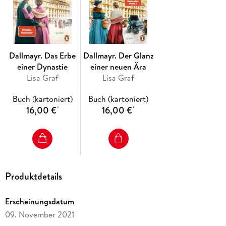
entführt ihre Leserinnen in diesem wunderschön
ausgestatteten Paperback-Roman ins München der
Jahrhundertwende. Perfekt zum Schwelgen und Genießen!
Dallmayr. Das Erbe
Dallmayr. Der Glanz
einer Dynastie
einer neuen Ära
Lisa Graf
Lisa Graf
Buch (kartoniert)
Buch (kartoniert)
16,00 €
16,00 €
*
*
Produktdetails
Erscheinungsdatum
09. November 2021