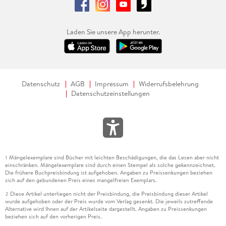
Laden Sie unsere App herunter.
Datenschutz
AGB
Impressum
Widerrufsbelehrung
Datenschutzeinstellungen
Mängelexemplare sind Bücher mit leichten Beschädigungen, die das Lesen aber nicht
1
einschränken. Mängelexemplare sind durch einen Stempel als solche gekennzeichnet.
Die frühere Buchpreisbindung ist aufgehoben. Angaben zu Preissenkungen beziehen
sich auf den gebundenen Preis eines mangelfreien Exemplars.
Diese Artikel unterliegen nicht der Preisbindung, die Preisbindung dieser Artikel
2
wurde aufgehoben oder der Preis wurde vom Verlag gesenkt. Die jeweils zutreffende
Alternative wird Ihnen auf der Artikelseite dargestellt. Angaben zu Preissenkungen
beziehen sich auf den vorherigen Preis.