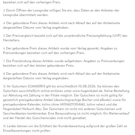
beziehen sich auf den vorherigen Preis.
Durch Öffnen der Leseprobe willigen Sie ein, dass Daten an den Anbieter der
3
Leseprobe übermittelt werden.
Der gebundene Preis dieses Artikels wird nach Ablauf des auf der Artikelseite
4
dargestellten Datums vom Verlag angehoben.
Der Preisvergleich bezieht sich auf die unverbindliche Preisempfehlung (UVP) des
5
Herstellers.
Der gebundene Preis dieses Artikels wurde vom Verlag gesenkt. Angaben zu
6
Preissenkungen beziehen sich auf den vorherigen Preis.
Die Preisbindung dieses Artikels wurde aufgehoben. Angaben zu Preissenkungen
7
beziehen sich auf den letzten gebundenen Preis.
Der gebundene Preis dieses Artikels wird nach Ablauf des auf der Artikelseite
8
dargestellten Datums vom Verlag angehoben.
Ihr Gutschein SOMMER13 gilt bis einschließlich 10.08.2026. Sie können den
12
Gutschein ausschließlich online einlösen unter www.hugendubel.de. Keine Bestellung
zur Abholung mit Zahlung in der Filiale möglich. Der Gutschein ist nicht gültig für
gesetzlich preisgebundene Artikel (deutschsprachige Bücher und eBooks) sowie für
preisgebundene Kalender, tolino shine (4016621130466), tolino select und das
Hugendubel Hörbuch Abo. Der Gutschein ist nicht mit anderen Gutscheinen und
Geschenkkarten kombinierbar. Eine Barauszahlung ist nicht möglich. Ein Weiterverkauf
und der Handel des Gutscheincodes sind nicht gestattet.
Leider können wir die Echtheit der Kundenbewertung aufgrund der großen Zahl an
15
Einzelbewertungen nicht prüfen.