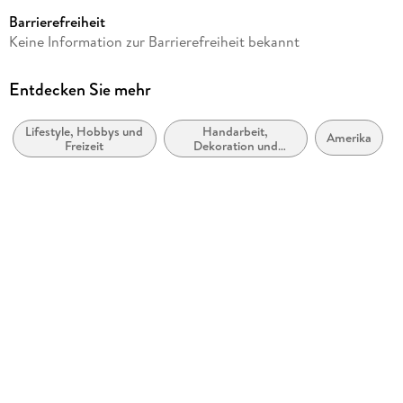
328
Barrierefreiheit
Autor/Autorin
Keine Information zur Barrierefreiheit bekannt
Manuela Pinggèra
Verlag/Hersteller
Entdecken Sie mehr
BoD - Books on Demand
Lifestyle, Hobbys und
Handarbeit,
Produktart
Amerika
Freizeit
Dekoration und
kartoniert
Kunsthandwerk
Gewicht
574 g
Größe (L/B/H)
220/170/21 mm
ISBN
9783743124691