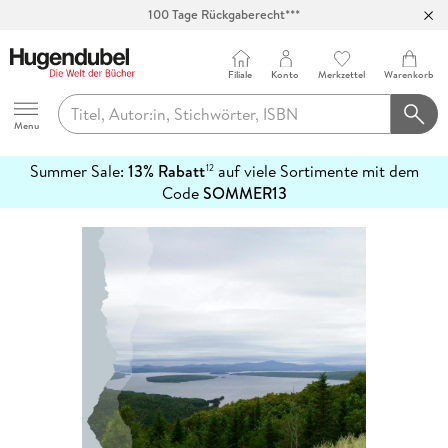
100 Tage Rückgaberecht***
Abholung in über 100 Filialen
Filiale
Konto
Merkzettel
Warenkorb
Hugendubel
Menu
Summer Sale:
13% Rabatt
auf viele Sortimente mit dem
12
mehr
Code
SOMMER13
erfahren