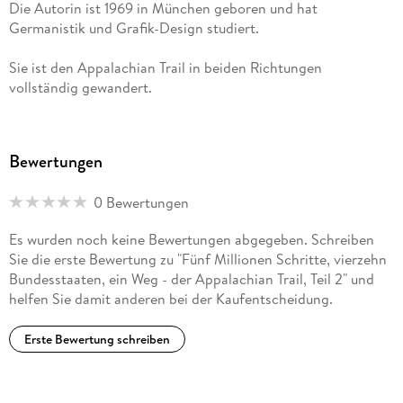
Die Autorin ist 1969 in München geboren und hat
Germanistik und Grafik-Design studiert.
Sie ist den Appalachian Trail in beiden Richtungen
vollständig gewandert.
Ebenso bei BoD erschienen ist ihr Buch "Segel, Sturm und
Ozeane . . . - Einblicke in die Zeit der großen Segelschiff-
Bewertungen
Fahrt zwischen 16. und 19. Jahrhundert"
0 Bewertungen
Es wurden noch keine Bewertungen abgegeben. Schreiben
Sie die erste Bewertung zu "Fünf Millionen Schritte, vierzehn
Bundesstaaten, ein Weg - der Appalachian Trail, Teil 2" und
helfen Sie damit anderen bei der Kaufentscheidung.
Erste Bewertung schreiben