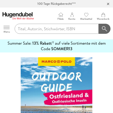
100 Tage Rückgaberecht***
Abholung in über 100 Filialen
Filiale
Konto
Merkzettel
Warenkorb
Hugendubel
Menu
Summer Sale:
13% Rabatt
auf viele Sortimente mit dem
12
mehr
Code
SOMMER13
erfahren