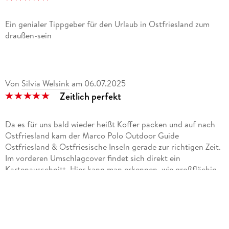
Ein genialer Tippgeber für den Urlaub in Ostfriesland zum
draußen-sein
Von
Silvia Welsink
am
06.07.2025
Zeitlich perfekt
Da es für uns bald wieder heißt Koffer packen und auf nach
Ostfriesland kam der Marco Polo Outdoor Guide
Ostfriesland & Ostfriesische Inseln gerade zur richtigen Zeit.
Im vorderen Umschlagcover findet sich direkt ein
Kartenausschnitt. Hier kann man erkennen, wie großflächig
die Region doch ist. Obwohl wir bereits einiges davon
kennen und seit zig Jahrzehnten immer wieder dorthin reisen,
haben wir immer noch lange nicht alles gesehen. Auch von
den zahlreichen Inseln fehlen uns immer noch einige. Also
begeben wir uns doch auf Reise in den Outdoor Guide und