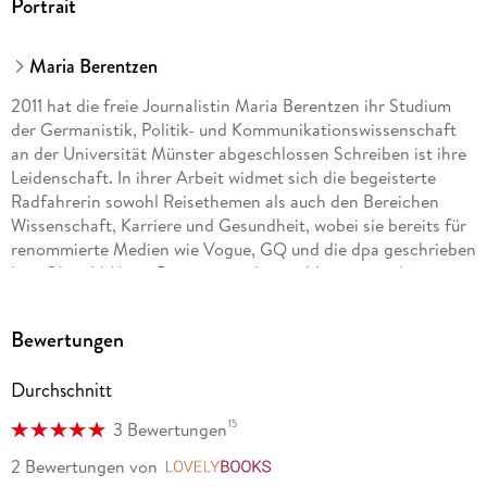
Portrait
Maria Berentzen
2011 hat die freie Journalistin Maria Berentzen ihr Studium
der Germanistik, Politik- und Kommunikationswissenschaft
an der Universität Münster abgeschlossen Schreiben ist ihre
Leidenschaft. In ihrer Arbeit widmet sich die begeisterte
Radfahrerin sowohl Reisethemen als auch den Bereichen
Wissenschaft, Karriere und Gesundheit, wobei sie bereits für
renommierte Medien wie Vogue, GQ und die dpa geschrieben
hat. Obwohl Maria Berentzen schon in Vietnam und am
Polarkreis mit dem Zweirad unterwegs war, erkundet sie doch
am liebsten ihre Wahlheimat Ostfriesland. Hier genießt sie
Bewertungen
die Weite der Landschaft und lässt sich gerne den Wind um
die Nase pusten.
Durchschnitt
15
3 Bewertungen
2 Bewertungen
von
LovelyBooks