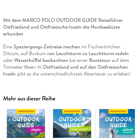
Mit dem MARCO POLO OUTDOOR GUIDE Reiseführer
Ostfriesland und Ostfriesische Inseln die Nordseeküste
erkunden
Eine
Spaziergangs-Zeitreise machen
im Fischerörtchen
Ditzum, auf Borkum
von Leuchtturm zu Leuchtturm radeln
oder
Wasserbüffel beobachten
bei einer
Bootstour
auf dem
Timmeler Meer: In
Ostfriesland und auf den Ostfriesischen
Inseln
gibt es die unterschiedlichsten Abenteuer zu erleben!
Als leidenschaftliche Radfahrerin kennt MARCO POLO-
Autorin Maria Berentzen die verborgenen Schätze und die
atemberaubende Weite der Gegend. Im MARCO POLO
Mehr aus dieser Reihe
OUTDOOR GUIDE Reiseführer Ostfriesland und
Ostfriesische Inseln verrät sie dir die schönsten Winkel
ihrer
Lieblingsregion
.
Weite Sandstrände, Wattenmeer oder sympathische
Hafenstädtchen:
Finde deinen Lieblingsort in Ostfriesland