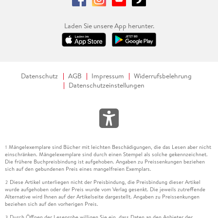
Laden Sie unsere App herunter.
Datenschutz
AGB
Impressum
Widerrufsbelehrung
Datenschutzeinstellungen
Mängelexemplare sind Bücher mit leichten Beschädigungen, die das Lesen aber nicht
1
einschränken. Mängelexemplare sind durch einen Stempel als solche gekennzeichnet.
Die frühere Buchpreisbindung ist aufgehoben. Angaben zu Preissenkungen beziehen
sich auf den gebundenen Preis eines mangelfreien Exemplars.
Diese Artikel unterliegen nicht der Preisbindung, die Preisbindung dieser Artikel
2
wurde aufgehoben oder der Preis wurde vom Verlag gesenkt. Die jeweils zutreffende
Alternative wird Ihnen auf der Artikelseite dargestellt. Angaben zu Preissenkungen
beziehen sich auf den vorherigen Preis.
Durch Öffnen der Leseprobe willigen Sie ein, dass Daten an den Anbieter der
3