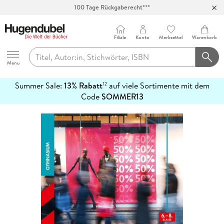
100 Tage Rückgaberecht***
Abholung in über 100 Filialen
Filiale
Konto
Merkzettel
Warenkorb
Hugendubel
Menu
Summer Sale:
13% Rabatt
auf viele Sortimente mit dem
12
mehr
Code
SOMMER13
erfahren