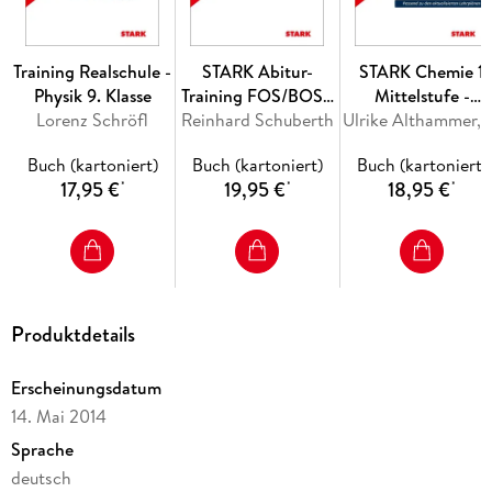
Angaben zu Zeitbedarf und Punkteverteilung
Training Realschule -
STARK Abitur-
STARK Chemie 1
Physik 9. Klasse
Training FOS/BOS -
Mittelstufe -
Lorenz Schröfl
Reinhard Schuberth
Mathematik Bayern
Training Gymnasiu
Ulrike Althammer, Birger Pistohl, 
11. Klasse
- Grundwissen,
Buch (kartoniert)
Buch (kartoniert)
Buch (kartoniert)
Nichttechnik, Band
Aufgaben und
17,95 €
19,95 €
18,95 €
*
*
*
1
Lösungen
Produktdetails
Erscheinungsdatum
14. Mai 2014
Sprache
deutsch