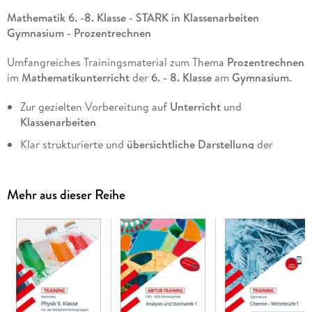
Mathematik 6. -8. Klasse - STARK in Klassenarbeiten
Gymnasium - Prozentrechnen
Umfangreiches Trainingsmaterial zum Thema
Prozentrechnen
im
Mathematikunterricht
der
6. - 8. Klasse
am
Gymnasium
.
Zur gezielten Vorbereitung auf
Unterricht
und
Klassenarbeiten
Klar strukturierte und
übersichtliche Darstellung
der
Lerninhalte
Verständlich formulierte
Erklärungen
zu den Rechenregeln
Mehr aus dieser Reihe
Schrittweise vorgerechnete
Beispiele
zu jedem
Themengebiet
Zahlreiche
Aufgaben
mit hilfreichen
Tipps
Ausführliche
Lösungsvorschläge
mit detaillierten
Rechenschritten zu allen Aufgaben
Mustertests
zur selbstständigen Wissensüberprüfung inkl.