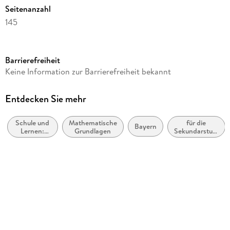
Seitenanzahl
145
Reihe
Training
Barrierefreiheit
Autor/Autorin
Keine Information zur Barrierefreiheit bekannt
Markus Fiederer
Verlag/Hersteller
Entdecken Sie mehr
Stark Verlag GmbH
Schule und
Mathematische
für die
Abbildungen
Bayern
Lernen:
Grundlagen
Sekundarstufe
dreifarbig
Mathematik
I
Schulform
Gymnasium, Gesamtschule
Gewicht
420 g
Größe (L/B/H)
264/192/12 mm