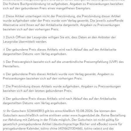
Die frühere Buchpreisbindung ist aufgehoben. Angaben zu Preissenkungen beziehen
sich auf den gebundenen Preis eines mangelfreien Exemplars.
Diese Artikel unterliegen nicht der Preisbindung, die Preisbindung dieser Artikel
2
wurde aufgehoben oder der Preis wurde vom Verlag gesenkt. Die jeweils zutreffende
Alternative wird Ihnen auf der Artikelseite dargestellt. Angaben zu Preissenkungen
beziehen sich auf den vorherigen Preis.
Durch Öffnen der Leseprobe willigen Sie ein, dass Daten an den Anbieter der
3
Leseprobe übermittelt werden.
Der gebundene Preis dieses Artikels wird nach Ablauf des auf der Artikelseite
4
dargestellten Datums vom Verlag angehoben.
Der Preisvergleich bezieht sich auf die unverbindliche Preisempfehlung (UVP) des
5
Herstellers.
Der gebundene Preis dieses Artikels wurde vom Verlag gesenkt. Angaben zu
6
Preissenkungen beziehen sich auf den vorherigen Preis.
Die Preisbindung dieses Artikels wurde aufgehoben. Angaben zu Preissenkungen
7
beziehen sich auf den letzten gebundenen Preis.
Der gebundene Preis dieses Artikels wird nach Ablauf des auf der Artikelseite
8
dargestellten Datums vom Verlag angehoben.
Ihr Gutschein SOMMER13 gilt bis einschließlich 10.08.2026. Sie können den
12
Gutschein ausschließlich online einlösen unter www.hugendubel.de. Keine Bestellung
zur Abholung mit Zahlung in der Filiale möglich. Der Gutschein ist nicht gültig für
gesetzlich preisgebundene Artikel (deutschsprachige Bücher und eBooks) sowie für
preisgebundene Kalender, tolino shine (4016621130466), tolino select und das