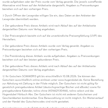
wurde aufgehoben oder der Preis wurde vom Verlag gesenkt. Die jeweils zutreffende
Alternative wird Ihnen auf der Artikelseite dargestellt. Angaben zu Preissenkungen
beziehen sich auf den vorherigen Preis.
Durch Öffnen der Leseprobe willigen Sie ein, dass Daten an den Anbieter der
3
Leseprobe übermittelt werden.
Der gebundene Preis dieses Artikels wird nach Ablauf des auf der Artikelseite
4
dargestellten Datums vom Verlag angehoben.
Der Preisvergleich bezieht sich auf die unverbindliche Preisempfehlung (UVP) des
5
Herstellers.
Der gebundene Preis dieses Artikels wurde vom Verlag gesenkt. Angaben zu
6
Preissenkungen beziehen sich auf den vorherigen Preis.
Die Preisbindung dieses Artikels wurde aufgehoben. Angaben zu Preissenkungen
7
beziehen sich auf den letzten gebundenen Preis.
Der gebundene Preis dieses Artikels wird nach Ablauf des auf der Artikelseite
8
dargestellten Datums vom Verlag angehoben.
Ihr Gutschein SOMMER13 gilt bis einschließlich 10.08.2026. Sie können den
12
Gutschein ausschließlich online einlösen unter www.hugendubel.de. Keine Bestellung
zur Abholung mit Zahlung in der Filiale möglich. Der Gutschein ist nicht gültig für
gesetzlich preisgebundene Artikel (deutschsprachige Bücher und eBooks) sowie für
preisgebundene Kalender, tolino shine (4016621130466), tolino select und das
Hugendubel Hörbuch Abo. Der Gutschein ist nicht mit anderen Gutscheinen und
Geschenkkarten kombinierbar. Eine Barauszahlung ist nicht möglich. Ein Weiterverkauf
und der Handel des Gutscheincodes sind nicht gestattet.