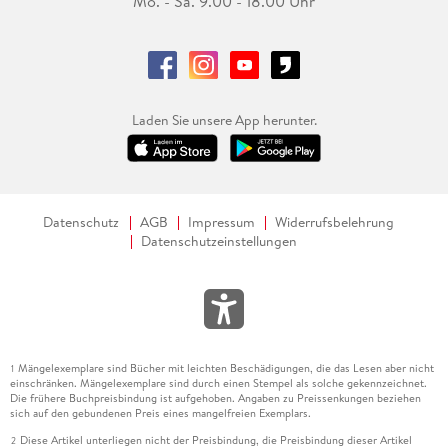
Mo. - Sa. 9.00 - 18.00 Uhr
Laden Sie unsere App herunter.
Datenschutz
AGB
Impressum
Widerrufsbelehrung
Datenschutzeinstellungen
Mängelexemplare sind Bücher mit leichten Beschädigungen, die das Lesen aber nicht
1
einschränken. Mängelexemplare sind durch einen Stempel als solche gekennzeichnet.
Die frühere Buchpreisbindung ist aufgehoben. Angaben zu Preissenkungen beziehen
sich auf den gebundenen Preis eines mangelfreien Exemplars.
Diese Artikel unterliegen nicht der Preisbindung, die Preisbindung dieser Artikel
2