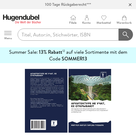
100 Tage Rückgaberecht***
Abholung in über 100 Filialen
Filiale
Konto
Merkzettel
Warenkorb
Hugendubel
Menu
Summer Sale:
13% Rabatt
auf viele Sortimente mit dem
12
mehr
Code
SOMMER13
erfahren