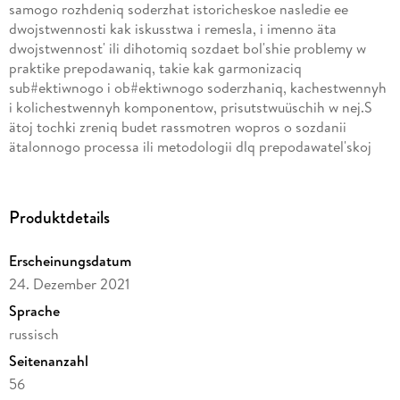
samogo rozhdeniq soderzhat istoricheskoe nasledie ee
dwojstwennosti kak iskusstwa i remesla, i imenno äta
dwojstwennost' ili dihotomiq sozdaet bol'shie problemy w
praktike prepodawaniq, takie kak garmonizaciq
sub#ektiwnogo i ob#ektiwnogo soderzhaniq, kachestwennyh
i kolichestwennyh komponentow, prisutstwuüschih w nej.S
ätoj tochki zreniq budet rassmotren wopros o sozdanii
ätalonnogo processa ili metodologii dlq prepodawatel'skoj
praktiki, w chastnosti, dlq poslednego ätapa obucheniq
bakalawrow arhitektury, na primere Mezhdunarodnogo
uniwersiteta amerikanskoj arhitektury (Universidad
Produktdetails
Internacional del Trópico Americano -UNITROPICO) w
gorode Jopal, Kasanare, Kolumbiq, s formulirowkoj
Erscheinungsdatum
metodicheskogo predlozheniq po primeneniü smeshannyh
24. Dezember 2021
issledowanij dlq razrabotki diplomnogo proekta studentow
poslednego kursa.
Sprache
russisch
Seitenanzahl
56