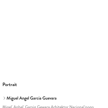
Portrait
Miguel Angel Garcia Guevara
Migel' Anhel' Garsiq Gewara.Arhitektor Nacional'nogo