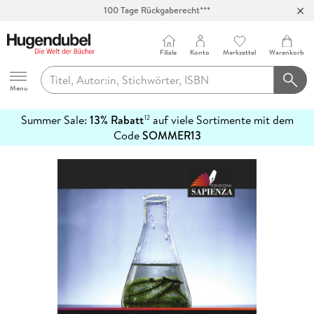
100 Tage Rückgaberecht***
Abholung in über 100 Filialen
Filiale
Konto
Merkzettel
Warenkorb
Hugendubel
Menu
Summer Sale:
13% Rabatt
auf viele Sortimente mit dem
12
mehr
Code
SOMMER13
erfahren