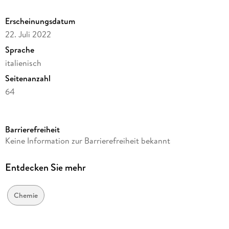
Erscheinungsdatum
22. Juli 2022
Sprache
italienisch
Seitenanzahl
64
Autor/Autorin
Muthuliingam S, Greeshma K P
Barrierefreiheit
Verlag/Hersteller
Keine Information zur Barrierefreiheit bekannt
Edizioni Sapienza
Produktart
Entdecken Sie mehr
kartoniert
Gewicht
Chemie
113 g
Größe (L/B/H)