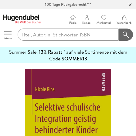
100 Tage Rückgaberecht***
Abholung in über 100 Filialen
Filiale
Konto
Merkzettel
Warenkorb
Hugendubel
Menu
Summer Sale:
13% Rabatt
auf viele Sortimente mit dem
12
mehr
Code
SOMMER13
erfahren