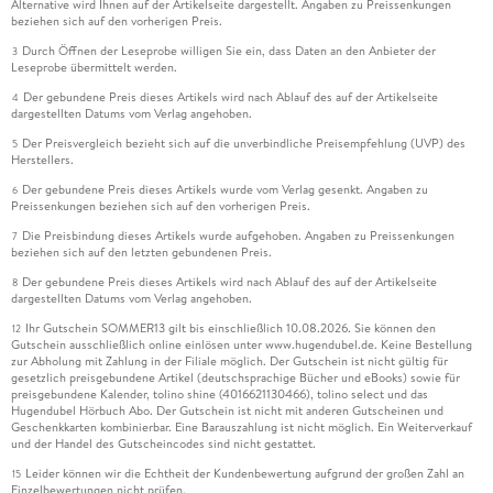
Alternative wird Ihnen auf der Artikelseite dargestellt. Angaben zu Preissenkungen
beziehen sich auf den vorherigen Preis.
Durch Öffnen der Leseprobe willigen Sie ein, dass Daten an den Anbieter der
3
Leseprobe übermittelt werden.
Der gebundene Preis dieses Artikels wird nach Ablauf des auf der Artikelseite
4
dargestellten Datums vom Verlag angehoben.
Der Preisvergleich bezieht sich auf die unverbindliche Preisempfehlung (UVP) des
5
Herstellers.
Der gebundene Preis dieses Artikels wurde vom Verlag gesenkt. Angaben zu
6
Preissenkungen beziehen sich auf den vorherigen Preis.
Die Preisbindung dieses Artikels wurde aufgehoben. Angaben zu Preissenkungen
7
beziehen sich auf den letzten gebundenen Preis.
Der gebundene Preis dieses Artikels wird nach Ablauf des auf der Artikelseite
8
dargestellten Datums vom Verlag angehoben.
Ihr Gutschein SOMMER13 gilt bis einschließlich 10.08.2026. Sie können den
12
Gutschein ausschließlich online einlösen unter www.hugendubel.de. Keine Bestellung
zur Abholung mit Zahlung in der Filiale möglich. Der Gutschein ist nicht gültig für
gesetzlich preisgebundene Artikel (deutschsprachige Bücher und eBooks) sowie für
preisgebundene Kalender, tolino shine (4016621130466), tolino select und das
Hugendubel Hörbuch Abo. Der Gutschein ist nicht mit anderen Gutscheinen und
Geschenkkarten kombinierbar. Eine Barauszahlung ist nicht möglich. Ein Weiterverkauf
und der Handel des Gutscheincodes sind nicht gestattet.
Leider können wir die Echtheit der Kundenbewertung aufgrund der großen Zahl an
15
Einzelbewertungen nicht prüfen.