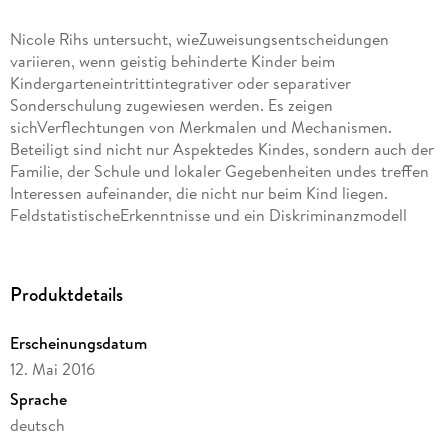
Nicole Rihs untersucht, wieZuweisungsentscheidungen
variieren, wenn geistig behinderte Kinder beim
Kindergarteneintrittintegrativer oder separativer
Sonderschulung zugewiesen werden. Es zeigen
sichVerflechtungen von Merkmalen und Mechanismen.
Beteiligt sind nicht nur Aspektedes Kindes, sondern auch der
Familie, der Schule und lokaler Gegebenheiten undes treffen
Interessen aufeinander, die nicht nur beim Kind liegen.
FeldstatistischeErkenntnisse und ein Diskriminanzmodell
geben Hinweise auf bedeutende Merkmalezugewiesener
geistig behinderter Kinder und sechs Zuweisungsmuster
beschreibenProzesse in einem komplexen Bedingungsgefüge.
Produktdetails
Die Datenlage basiert auf einer Dokumentenanalyse mit
ergänzender mündlichen Befragung beikantonalen Stellen,
Erscheinungsdatum
einer schriftlichen Befragung zu Zuweisungsfällenbei
12. Mai 2016
Heilpädagogischen Früherziehungsdiensten sowie einer
Interviewstudie mitEltern und Akteuren der Schule von
Sprache
zugewiesenen Kindern.
deutsch