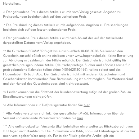
Herstellers.
Der gebundene Preis dieses Artikels wurde vom Verlag gesenkt. Angaben zu
6
Preissenkungen beziehen sich auf den vorherigen Preis.
Die Preisbindung dieses Artikels wurde aufgehoben. Angaben zu Preissenkungen
7
beziehen sich auf den letzten gebundenen Preis.
Der gebundene Preis dieses Artikels wird nach Ablauf des auf der Artikelseite
8
dargestellten Datums vom Verlag angehoben.
Ihr Gutschein SOMMER13 gilt bis einschließlich 10.08.2026. Sie können den
12
Gutschein ausschließlich online einlösen unter www.hugendubel.de. Keine Bestellung
zur Abholung mit Zahlung in der Filiale möglich. Der Gutschein ist nicht gültig für
gesetzlich preisgebundene Artikel (deutschsprachige Bücher und eBooks) sowie für
preisgebundene Kalender, tolino shine (4016621130466), tolino select und das
Hugendubel Hörbuch Abo. Der Gutschein ist nicht mit anderen Gutscheinen und
Geschenkkarten kombinierbar. Eine Barauszahlung ist nicht möglich. Ein Weiterverkauf
und der Handel des Gutscheincodes sind nicht gestattet.
Leider können wir die Echtheit der Kundenbewertung aufgrund der großen Zahl an
15
Einzelbewertungen nicht prüfen.
Alle Informationen zur Tiefpreisgarantie finden Sie
hier
16
Alle Preise verstehen sich inkl. der gesetzlichen MwSt. Informationen über den
*
Versand und anfallende Versandkosten finden Sie
hier
Alle online gekauften Versandartikel beinhalten ein erweitertes Rückgaberecht von
***
100 Tagen nach Kaufdatum. Die Rücknahme von Bild-, Ton- und Datenträgern ist nur bei
noch versiegelter Ware möglich. Für in der Filiale gekaufte Artikel gilt ein