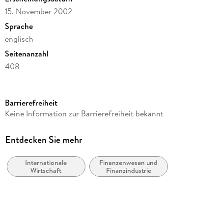
15. November 2002
Sprache
englisch
Seitenanzahl
408
Reihe
Tiger Books Series
Barrierefreiheit
Herausgegeben von
Keine Information zur Barrierefreiheit bekannt
Lee-Jay Cho, Yoon Hyung Kim, Inseok Shin
Verlag/Hersteller
Entdecken Sie mehr
KOREA DEVELOPMENT INST
Internationale
Finanzenwesen und
Produktart
Wirtschaft
Finanzindustrie
kartoniert
Gewicht
617 g
Größe (L/B/H)