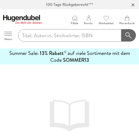
100 Tage Rückgaberecht***
Abholung in über 100 Filialen
Filiale
Konto
Merkzettel
Warenkorb
Hugendubel
Menu
Summer Sale:
13% Rabatt
auf viele Sortimente mit dem
12
mehr
Code
SOMMER13
erfahren