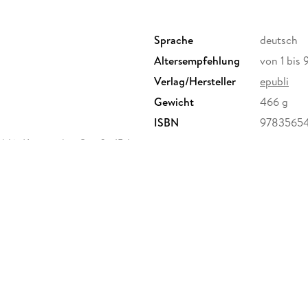
Sprache
deutsch
Altersempfehlung
von 1 bis 
Verlag/Hersteller
epubli
Gewicht
466 g
ISBN
9783565
li), Köpenicker Straße 154a,
heit@epubli.com