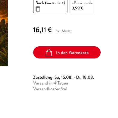
Fremdsprachige Bücher
Buch (kartoniert)
eBook epub
n Lernhilfen
 Jugendbücher
eiber
Hörbuch Downloads im Bundle
cher
 Vergleich
 Puzzlezubehör
Lernen
New Adult
STABILO
3,99 €
Taschenbücher
hilfen
hriller
 Backen
er
lender
Ratgeber
op
hriller
Romance
16,11 €
inkl. Mwst.
Sachbücher
precher:innen
Science Fiction
Fremdsprachige Bücher
In den Warenkorb
Zustellung:
Sa, 15.08. - Di, 18.08.
Versand in 4 Tagen
Versandkostenfrei