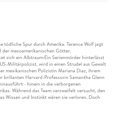
e tödliche Spur durch Amerika. Terence Wolf jagt
el der mesoamerikanischen Götter.
tet sich ein Albtraum:Ein Serienmörder hinterlässt
US-Militärpolizist, wird in einen Strudel aus Gewalt
 mexikanischen Polizistin Mariana Diaz, ihrem
er brillanten Harvard-Professorin Samantha Glenn
 hinausführt - hinein in die verborgenen
ikas. Während das Team verzweifelt versucht, den
as Wissen und Instinkt wären sie verloren. Doch
ch in den eigenen Abgründen der Seele. Wer wird
rheit offenbart?