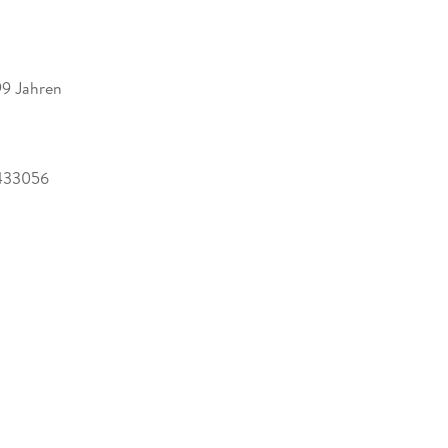
99 Jahren
433056