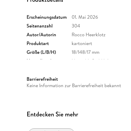
Erscheinungsdatum
01. Mai 2026
Seitenanzahl
304
Autor/Autorin
Rocco Heerklotz
Produktart
kartoniert
Größe (L/B/H)
18/148/17 mm
Herstelleradresse
Neopubli GmbH (Imprint: epub
10997 Berlin, produktsicher
Barrierefreiheit
Keine Information zur Barrierefreiheit bekannt
Entdecken Sie mehr