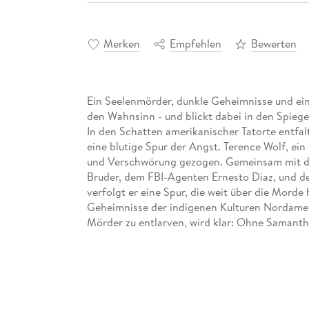
Merken
Empfehlen
Bewerten
Ein Seelenmörder, dunkle Geheimnisse und ein
den Wahnsinn - und blickt dabei in den Spieg
In den Schatten amerikanischer Tatorte entfal
eine blutige Spur der Angst. Terence Wolf, ein 
und Verschwörung gezogen. Gemeinsam mit der
Bruder, dem FBI-Agenten Ernesto Diaz, und d
verfolgt er eine Spur, die weit über die Morde
Geheimnisse der indigenen Kulturen Nordamer
Mörder zu entlarven, wird klar: Ohne Samanth
der wahre Feind lauert nicht nur draußen - au
überleben, wenn der Spiegel die dunkelste Wah