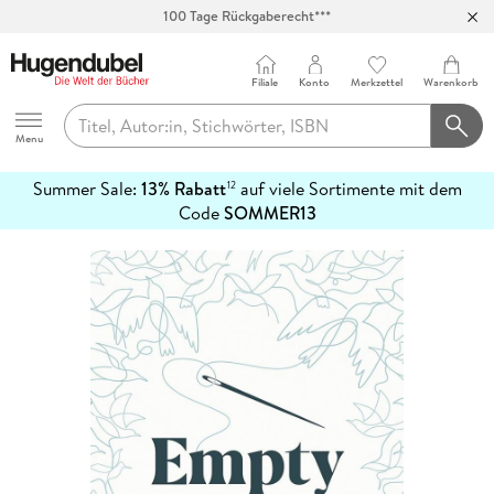
100 Tage Rückgaberecht***
Abholung in über 100 Filialen
Filiale
Konto
Merkzettel
Warenkorb
Hugendubel
Menu
Summer Sale:
13% Rabatt
auf viele Sortimente mit dem
12
mehr
Code
SOMMER13
erfahren