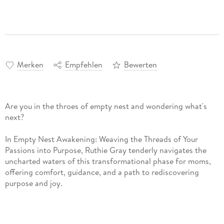
Merken
Empfehlen
Bewerten
Are you in the throes of empty nest and wondering what's
next?
In Empty Nest Awakening: Weaving the Threads of Your
Passions into Purpose, Ruthie Gray tenderly navigates the
uncharted waters of this transformational phase for moms,
offering comfort, guidance, and a path to rediscovering
purpose and joy.
As a mother blindsided by the ache of empty nest grief,
Ruthie found herself standing at a crossroads, grappling with