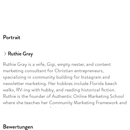
Portrait
Ruthie Gray
Ruthie Gray is a wife, Gigi, empty nester, and content
marketing consultant for Christian entrepreneurs,
specializing in community building for Instagram and
newsletter marketing. Her hobbies include Florida beach
walks, RV-ing with hubby, and reading historical fiction.
Ruthie is the founder of Authentic Online Marketing School
where she teaches her Community Marketing Framework and
podcasts at Authentic Online Marketing (so easy, your mom
can do it). Connect with her on Instagram or her website
authenticonlinemarketing.com.
Bewertungen