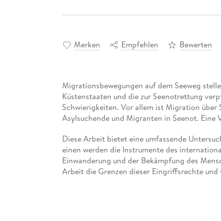
Merken
Empfehlen
Bewerten
Migrationsbewegungen auf dem Seeweg stelle
Küstenstaaten und die zur Seenotrettung verpf
Schwierigkeiten. Vor allem ist Migration übe
Asylsuchende und Migranten in Seenot. Eine Vi
Diese Arbeit bietet eine umfassende Untersuc
einen werden die Instrumente des international
Einwanderung und der Bekämpfung des Mensc
Arbeit die Grenzen dieser Eingriffsrechte und
insbesondere aus dem See- und Flüchtlingsre
Flüchtlingen auf.