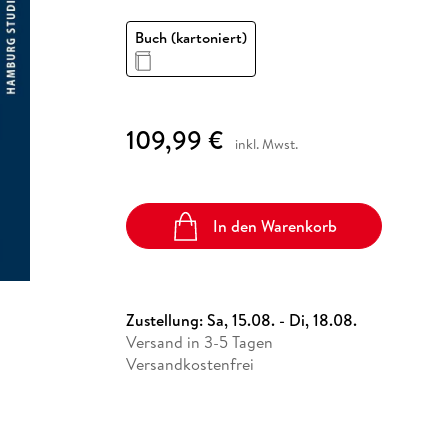
Fremdsprachige Bücher
n Lernhilfen
 Jugendbücher
eiber
Hörbuch Downloads im Bundle
cher
 Vergleich
 Puzzlezubehör
Lernen
New Adult
STABILO
Taschenbücher
Buch (kartoniert)
hilfen
hriller
 Backen
er
lender
Ratgeber
op
hriller
Romance
Sachbücher
109,99 €
precher:innen
inkl. Mwst.
Science Fiction
Fremdsprachige Bücher
In den Warenkorb
Zustellung:
Sa, 15.08. - Di, 18.08.
Versand in 3-5 Tagen
Versandkostenfrei