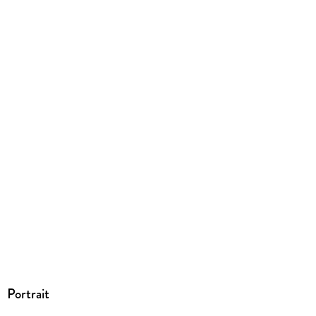
info@dielus.com
Portrait