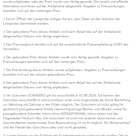
wurde aufgehoben oder der Preis wurde vom Verlag gesenkt. Die jeweils zutreffende
Alternative wird Ihnen auf der Artikelseite dargestellt. Angaben zu Preissenkungen
beziehen sich auf den vorherigen Preis.
Durch Öffnen der Leseprobe willigen Sie ein, dass Daten an den Anbieter der
3
Leseprobe übermittelt werden.
Der gebundene Preis dieses Artikels wird nach Ablauf des auf der Artikelseite
4
dargestellten Datums vom Verlag angehoben.
Der Preisvergleich bezieht sich auf die unverbindliche Preisempfehlung (UVP) des
5
Herstellers.
Der gebundene Preis dieses Artikels wurde vom Verlag gesenkt. Angaben zu
6
Preissenkungen beziehen sich auf den vorherigen Preis.
Die Preisbindung dieses Artikels wurde aufgehoben. Angaben zu Preissenkungen
7
beziehen sich auf den letzten gebundenen Preis.
Der gebundene Preis dieses Artikels wird nach Ablauf des auf der Artikelseite
8
dargestellten Datums vom Verlag angehoben.
Ihr Gutschein SOMMER13 gilt bis einschließlich 10.08.2026. Sie können den
12
Gutschein ausschließlich online einlösen unter www.hugendubel.de. Keine Bestellung
zur Abholung mit Zahlung in der Filiale möglich. Der Gutschein ist nicht gültig für
gesetzlich preisgebundene Artikel (deutschsprachige Bücher und eBooks) sowie für
preisgebundene Kalender, tolino shine (4016621130466), tolino select und das
Hugendubel Hörbuch Abo. Der Gutschein ist nicht mit anderen Gutscheinen und
Geschenkkarten kombinierbar. Eine Barauszahlung ist nicht möglich. Ein Weiterverkauf
und der Handel des Gutscheincodes sind nicht gestattet.
Leider können wir die Echtheit der Kundenbewertung aufgrund der großen Zahl an
15