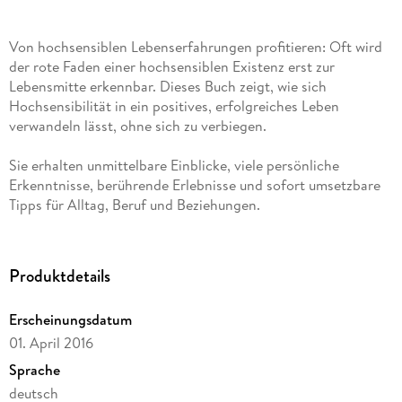
Von hochsensiblen Lebenserfahrungen profitieren: Oft wird
der rote Faden einer hochsensiblen Existenz erst zur
Lebensmitte erkennbar. Dieses Buch zeigt, wie sich
Hochsensibilität in ein positives, erfolgreiches Leben
verwandeln lässt, ohne sich zu verbiegen.
Sie erhalten unmittelbare Einblicke, viele persönliche
Erkenntnisse, berührende Erlebnisse und sofort umsetzbare
Tipps für Alltag, Beruf und Beziehungen.
Entdecken Sie die Gaben Ihrer Hochsensibilität und nutzen
Sie sie bewusst, stark und selbstbestimmt. Für alle, die ihre
Produktdetails
Hochsensibilität nicht verstecken, sondern selbstbewusst
entfalten wollen.
Erscheinungsdatum
01. April 2016
Inhaltsverzeichnis
Sprache
1. Persönliche Lebenserfahrungen; 2. Die eigene Entwicklung
deutsch