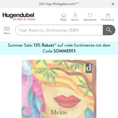
100 Tage Rückgaberecht***
Abholung in über 100 Filialen
Filiale
Konto
Merkzettel
Warenkorb
Hugendubel
Menu
Summer Sale:
13% Rabatt
auf viele Sortimente mit dem
12
mehr
Code
SOMMER13
erfahren