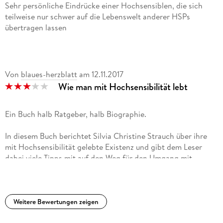
Sehr persönliche Eindrücke einer Hochsensiblen, die sich
teilweise nur schwer auf die Lebenswelt anderer HSPs
übertragen lassen
Von
blaues-herzblatt
am
12.11.2017
Wie man mit Hochsensibilität lebt
Ein Buch halb Ratgeber, halb Biographie.
In diesem Buch berichtet Silvia Christine Strauch über ihre
mit Hochsensibilität gelebte Existenz und gibt dem Leser
dabei viele Tipps mit auf den Weg für den Umgang mit
Hochsensibilität.
Gefallen hat mir, dass sich diese Tipps nicht nur an den
Hochsensiblen richten, sondern auch an das äußere Umfeld
Weitere Bewertungen zeigen
und das wenn ich es richtig verstanden habe, der Statistik