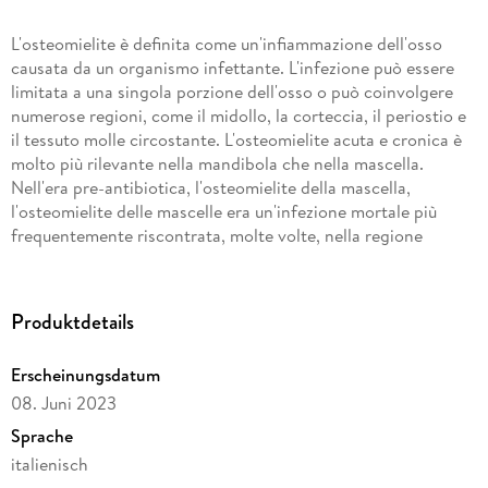
L'osteomielite è definita come un'infiammazione dell'osso
causata da un organismo infettante. L'infezione può essere
limitata a una singola porzione dell'osso o può coinvolgere
numerose regioni, come il midollo, la corteccia, il periostio e
il tessuto molle circostante. L'osteomielite acuta e cronica è
molto più rilevante nella mandibola che nella mascella.
Nell'era pre-antibiotica, l'osteomielite della mascella,
l'osteomielite delle mascelle era un'infezione mortale più
frequentemente riscontrata, molte volte, nella regione
maxillo-facciale. L'osteomielite colpisce la mascella meno
frequentemente della mandibola. Ciò è dovuto al significativo
flusso sanguigno collaterale nella faccia media e alla natura
Produktdetails
porosa dell'osso mascellare membranoso. I segni ei sintomi
sono dolore alle ossa, drenaggio del pus sulla pelle,
Erscheinungsdatum
malessere, febbre, affaticamento, sudorazione, perdita di
08. Juni 2023
peso e spasmo muscolare. La diagnosi di osteomielite
dipende dalle caratteristiche cliniche, dai reperti radiografici
Sprache
(trasparenza ossea mista a sclerosi a chiazze e
italienisch
neoformazione ossea periostale adiacente), dalla risonanza