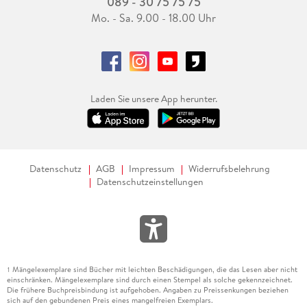
089 - 30 75 75 75
Mo. - Sa. 9.00 - 18.00 Uhr
Laden Sie unsere App herunter.
Datenschutz
AGB
Impressum
Widerrufsbelehrung
Datenschutzeinstellungen
Mängelexemplare sind Bücher mit leichten Beschädigungen, die das Lesen aber nicht
1
einschränken. Mängelexemplare sind durch einen Stempel als solche gekennzeichnet.
Die frühere Buchpreisbindung ist aufgehoben. Angaben zu Preissenkungen beziehen
sich auf den gebundenen Preis eines mangelfreien Exemplars.