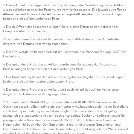
Diese Artikel unterliegen nicht der Preisbindung, die Preisbindung dieser Artikel
2
wurde aufgehoben oder der Preis wurde vom Verlag gesenkt. Die jeweils zutreffende
Alternative wird Ihnen auf der Artikelseite dargestellt. Angaben zu Preissenkungen
beziehen sich auf den vorherigen Preis.
Durch Öffnen der Leseprobe willigen Sie ein, dass Daten an den Anbieter der
3
Leseprobe übermittelt werden.
Der gebundene Preis dieses Artikels wird nach Ablauf des auf der Artikelseite
4
dargestellten Datums vom Verlag angehoben.
Der Preisvergleich bezieht sich auf die unverbindliche Preisempfehlung (UVP) des
5
Herstellers.
Der gebundene Preis dieses Artikels wurde vom Verlag gesenkt. Angaben zu
6
Preissenkungen beziehen sich auf den vorherigen Preis.
Die Preisbindung dieses Artikels wurde aufgehoben. Angaben zu Preissenkungen
7
beziehen sich auf den letzten gebundenen Preis.
Der gebundene Preis dieses Artikels wird nach Ablauf des auf der Artikelseite
8
dargestellten Datums vom Verlag angehoben.
Ihr Gutschein SOMMER13 gilt bis einschließlich 10.08.2026. Sie können den
12
Gutschein ausschließlich online einlösen unter www.hugendubel.de. Keine Bestellung
zur Abholung mit Zahlung in der Filiale möglich. Der Gutschein ist nicht gültig für
gesetzlich preisgebundene Artikel (deutschsprachige Bücher und eBooks) sowie für
preisgebundene Kalender, tolino shine (4016621130466), tolino select und das
Hugendubel Hörbuch Abo. Der Gutschein ist nicht mit anderen Gutscheinen und
Geschenkkarten kombinierbar. Eine Barauszahlung ist nicht möglich. Ein Weiterverkauf
und der Handel des Gutscheincodes sind nicht gestattet.