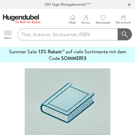
100 Tage Rückgaberecht***
Abholung in über 100 Filialen
Filiale
Konto
Merkzettel
Warenkorb
Hugendubel
Menu
Summer Sale:
13% Rabatt
auf viele Sortimente mit dem
12
mehr
Code
SOMMER13
erfahren