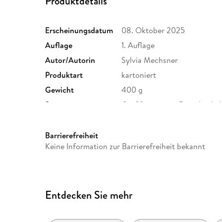
Produktdetails
Erscheinungsdatum
08. Oktober 2025
Auflage
1. Auflage
Autor/Autorin
Sylvia Mechsner
Produktart
kartoniert
Gewicht
400 g
Sonstiges
Großformatiges Paperback. 
Herstelleradresse
Edel Verlagsgruppe GmbH, N
kontakt@edelverlagsgruppe
Barrierefreiheit
Keine Information zur Barrierefreiheit bekannt
Entdecken Sie mehr