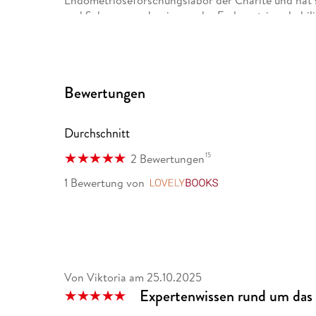
Endometrioseforschungslabor der Charité und hat
und Schmerzmechanismen der Endometriose habilitie
Endometriosezentrum der Charité, 2019 wurde sie 
berufen. Dr. Mechsner leitet viele Forschungsproje
Pathogenese und Schmerzmechanismen der Endome
Bewertungen
Durchschnitt
15
2 Bewertungen
1 Bewertung
von
LovelyBooks
Von Viktoria
am
25.10.2025
Expertenwissen rund um das