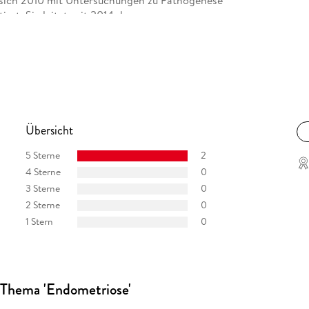
 sich 2010 mit Untersuchungen zu Pathogenese
rt. Sie leitet seit 2014 das
auf den Lehrstuhl für Endometrioseforschung
kte und klinische Studien rund um die
triose.
Übersicht
5 Sterne
2
4 Sterne
0
3 Sterne
0
2 Sterne
0
1 Stern
0
 Thema 'Endometriose'