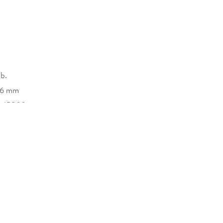
b.
16 mm
845800