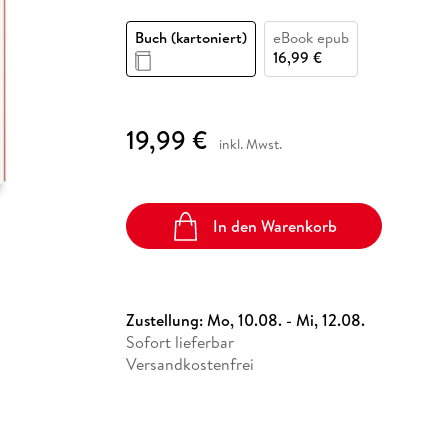
Fremdsprachige Bücher
n Lernhilfen
 Jugendbücher
eiber
Hörbuch Downloads im Bundle
cher
 Vergleich
 Puzzlezubehör
Lernen
New Adult
STABILO
Taschenbücher
Buch (kartoniert)
eBook epub
hilfen
hriller
 Backen
er
lender
Ratgeber
16,99 €
op
hriller
Romance
Sachbücher
19,99 €
precher:innen
inkl. Mwst.
Science Fiction
Fremdsprachige Bücher
In den Warenkorb
Zustellung:
Mo, 10.08. - Mi, 12.08.
Sofort lieferbar
Versandkostenfrei