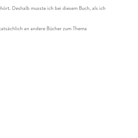
ehört. Deshalb musste ich bei diesem Buch, als ich
h tatsächlich an andere Bücher zum Thema
d war sehr gespannt was uns Frau Prof. Dr. Sylvia
urde definitiv nicht enttäuscht. Ich habe bereits
her nicht sicher, ob ich noch eines
t Abstand das Beste. Das Buch wirft nicht nur
belegt diese gleichzeitig mit Hintergrundwissen.
ndlicher, warum man gewisse Dinge tun soll, oder
 verschiedene Bereiche auf, es startet mit den
r Behandlung von Endometriose: Ernährung,
uper.
 mir bereits durch andere Bücher bekannt, aber
mer wieder gut, die Grundlagen aufzufrischen.
les super erklärt! Sehr genossen habe ich die
e Boxatmung fand ich zwar interessant, aber ich