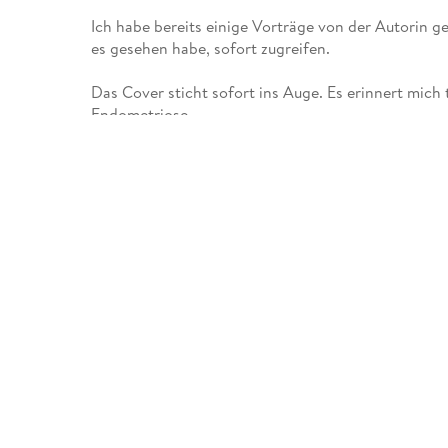
Ich habe bereits einige Vorträge von der Autorin g
es gesehen habe, sofort zugreifen.
Das Cover sticht sofort ins Auge. Es erinnert mic
Endometriose.
Ich habe mir von diesem Buch sehr viel erwartet un
Mechsner hier liefert. Und was soll ich sagen? Ich w
einige Bücher über Endometriose gelesen und war da
brauche. Aber ich bin froh, denn dieses hier ist mi
Empfehlungen in den Raum, sondern erklärt sie und 
Das finde ich super, denn so ist es deutlich verstä
andere lieber lassen sollte. Das Buch teilt sich auf
Grundlagen und behandelt dann die drei Säulen de
Bewegung und Hilfe für die Psyche. Ich fand alles s
Die Grundlagen sind immer wichtig. Das meiste war
dennoch war etwas neues dabei. Außerdem ist es im
Außerdem ist für Leute ohne tieferes Wissen hier al
Übungen zur Schmerzprävention und -reduktion. Di