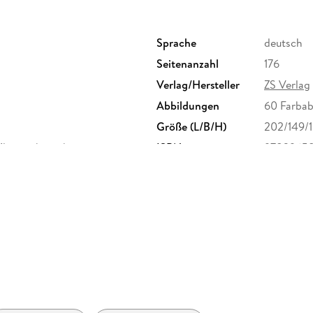
Sprache
deutsch
Seitenanzahl
176
Verlag/Hersteller
ZS Verlag
Abbildungen
60 Farbab
Größe (L/B/H)
202/149/
Klappenbroschur
ISBN
9783965
eumühlen 17, 22763 Hamburg,
.de