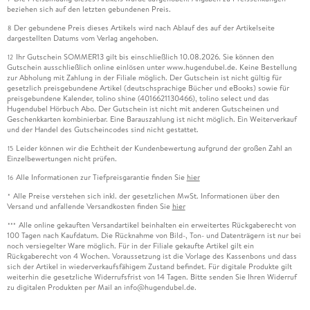
beziehen sich auf den letzten gebundenen Preis.
Der gebundene Preis dieses Artikels wird nach Ablauf des auf der Artikelseite
8
dargestellten Datums vom Verlag angehoben.
Ihr Gutschein SOMMER13 gilt bis einschließlich 10.08.2026. Sie können den
12
Gutschein ausschließlich online einlösen unter www.hugendubel.de. Keine Bestellung
zur Abholung mit Zahlung in der Filiale möglich. Der Gutschein ist nicht gültig für
gesetzlich preisgebundene Artikel (deutschsprachige Bücher und eBooks) sowie für
preisgebundene Kalender, tolino shine (4016621130466), tolino select und das
Hugendubel Hörbuch Abo. Der Gutschein ist nicht mit anderen Gutscheinen und
Geschenkkarten kombinierbar. Eine Barauszahlung ist nicht möglich. Ein Weiterverkauf
und der Handel des Gutscheincodes sind nicht gestattet.
Leider können wir die Echtheit der Kundenbewertung aufgrund der großen Zahl an
15
Einzelbewertungen nicht prüfen.
Alle Informationen zur Tiefpreisgarantie finden Sie
hier
16
Alle Preise verstehen sich inkl. der gesetzlichen MwSt. Informationen über den
*
Versand und anfallende Versandkosten finden Sie
hier
Alle online gekauften Versandartikel beinhalten ein erweitertes Rückgaberecht von
***
100 Tagen nach Kaufdatum. Die Rücknahme von Bild-, Ton- und Datenträgern ist nur bei
noch versiegelter Ware möglich. Für in der Filiale gekaufte Artikel gilt ein
Rückgaberecht von 4 Wochen. Voraussetzung ist die Vorlage des Kassenbons und dass
sich der Artikel in wiederverkaufsfähigem Zustand befindet. Für digitale Produkte gilt
weiterhin die gesetzliche Widerrufsfrist von 14 Tagen. Bitte senden Sie Ihren Widerruf
zu digitalen Produkten per Mail an info@hugendubel.de.