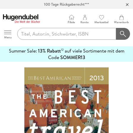
100 Tage Rückgaberecht***
Abholung in über 100 Filialen
Filiale
Konto
Merkzettel
Warenkorb
Hugendubel
Menu
Summer Sale:
13% Rabatt
auf viele Sortimente mit dem
12
mehr
Code
SOMMER13
erfahren