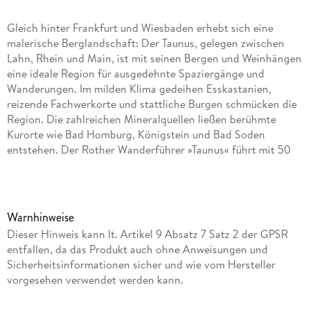
Gleich hinter Frankfurt und Wiesbaden erhebt sich eine
malerische Berglandschaft: Der Taunus, gelegen zwischen
Lahn, Rhein und Main, ist mit seinen Bergen und Weinhängen
eine ideale Region für ausgedehnte Spaziergänge und
Wanderungen. Im milden Klima gedeihen Esskastanien,
reizende Fachwerkorte und stattliche Burgen schmücken die
Region. Die zahlreichen Mineralquellen ließen berühmte
Kurorte wie Bad Homburg, Königstein und Bad Soden
entstehen. Der Rother Wanderführer »Taunus« führt mit 50
ausgewählten Touren durch das Land der Bäder, Berge und
Burgen. Die Touren führen auf aussichtsreiche Berge wie
Altkönig, Großen und Kleinen Feldberg, durch
stimmungsvolle Weinberge oder zu sehenswerten Burgen,
Warnhinweise
Ruinen und Römerkastellen. Ein Highlight sind die »Wisper
Dieser Hinweis kann lt. Artikel 9 Absatz 7 Satz 2 der GPSR
Trails« im Wispertal. In hübschen Ortschaften wie Bad
entfallen, da das Produkt auch ohne Anweisungen und
Camberg, Idstein oder Oberursel lässt es sich herrlich
Sicherheitsinformationen sicher und wie vom Hersteller
einkehren. Sehenswürdigkeiten wie Loreley und Limburger
vorgesehen verwendet werden kann.
Dom lassen sich bestens in die Ausflüge einbinden. Die 50
Touren in diesem Rother Wanderführer sind vorwiegend