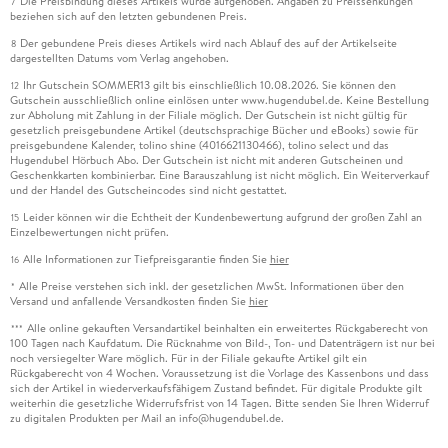
Die Preisbindung dieses Artikels wurde aufgehoben. Angaben zu Preissenkungen
7
beziehen sich auf den letzten gebundenen Preis.
Der gebundene Preis dieses Artikels wird nach Ablauf des auf der Artikelseite
8
dargestellten Datums vom Verlag angehoben.
Ihr Gutschein SOMMER13 gilt bis einschließlich 10.08.2026. Sie können den
12
Gutschein ausschließlich online einlösen unter www.hugendubel.de. Keine Bestellung
zur Abholung mit Zahlung in der Filiale möglich. Der Gutschein ist nicht gültig für
gesetzlich preisgebundene Artikel (deutschsprachige Bücher und eBooks) sowie für
preisgebundene Kalender, tolino shine (4016621130466), tolino select und das
Hugendubel Hörbuch Abo. Der Gutschein ist nicht mit anderen Gutscheinen und
Geschenkkarten kombinierbar. Eine Barauszahlung ist nicht möglich. Ein Weiterverkauf
und der Handel des Gutscheincodes sind nicht gestattet.
Leider können wir die Echtheit der Kundenbewertung aufgrund der großen Zahl an
15
Einzelbewertungen nicht prüfen.
Alle Informationen zur Tiefpreisgarantie finden Sie
hier
16
Alle Preise verstehen sich inkl. der gesetzlichen MwSt. Informationen über den
*
Versand und anfallende Versandkosten finden Sie
hier
Alle online gekauften Versandartikel beinhalten ein erweitertes Rückgaberecht von
***
100 Tagen nach Kaufdatum. Die Rücknahme von Bild-, Ton- und Datenträgern ist nur bei
noch versiegelter Ware möglich. Für in der Filiale gekaufte Artikel gilt ein
Rückgaberecht von 4 Wochen. Voraussetzung ist die Vorlage des Kassenbons und dass
sich der Artikel in wiederverkaufsfähigem Zustand befindet. Für digitale Produkte gilt
weiterhin die gesetzliche Widerrufsfrist von 14 Tagen. Bitte senden Sie Ihren Widerruf
zu digitalen Produkten per Mail an info@hugendubel.de.