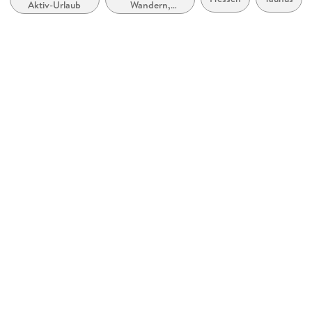
Aktiv-Urlaub
Wandern,
Bergverlag Rother
Trekking
Produktart
kartoniert
Abbildungen
50 Höhenprofile, 50 Wanderkärtchen im Maßstab 1:50.000,
1:75.000 und 1:100.000, zwei Übersichtskarte
Gewicht
214 g
Größe (L/B/H)
163/118/15 mm
ISBN
9783763345908
Herstelleradresse
Bergverlag Rother GmbH, Keltenring 572, 82596
Oberhaching, bergverlag@rother.de