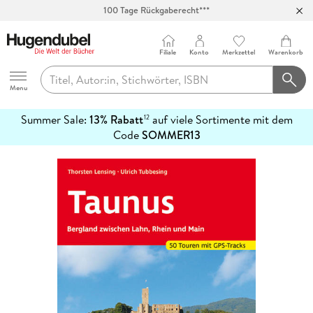
100 Tage Rückgaberecht***
Abholung in über 100 Filialen
Filiale
Konto
Merkzettel
Warenkorb
Hugendubel
Menu
Summer Sale:
13% Rabatt
auf viele Sortimente mit dem
12
mehr
Code
SOMMER13
erfahren