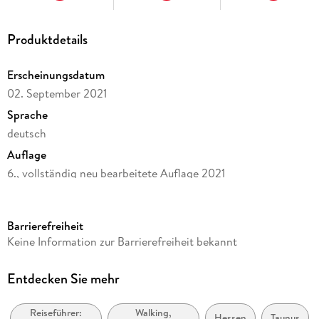
Produktdetails
Erscheinungsdatum
02. September 2021
Sprache
deutsch
Auflage
6., vollständig neu bearbeitete Auflage 2021
Seitenanzahl
176
Barrierefreiheit
Reihe
Keine Information zur Barrierefreiheit bekannt
Rother Wanderführer
Autor/Autorin
Entdecken Sie mehr
Ulrich Tubbesing, Thorsten Lensing
Reiseführer:
Walking,
Verlag/Hersteller
Hessen
Taunus