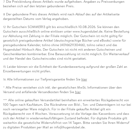
Die Preisbindung dieses Artikels wurde aufgehoben. Angaben zu Preissenkungen
7
beziehen sich auf den letzten gebundenen Preis.
Der gebundene Preis dieses Artikels wird nach Ablauf des auf der Artikelseite
8
dargestellten Datums vom Verlag angehoben.
Ihr Gutschein SOMMER13 gilt bis einschließlich 10.08.2026. Sie können den
12
Gutschein ausschließlich online einlösen unter www.hugendubel.de. Keine Bestellung
zur Abholung mit Zahlung in der Filiale möglich. Der Gutschein ist nicht gültig für
gesetzlich preisgebundene Artikel (deutschsprachige Bücher und eBooks) sowie für
preisgebundene Kalender, tolino shine (4016621130466), tolino select und das
Hugendubel Hörbuch Abo. Der Gutschein ist nicht mit anderen Gutscheinen und
Geschenkkarten kombinierbar. Eine Barauszahlung ist nicht möglich. Ein Weiterverkauf
und der Handel des Gutscheincodes sind nicht gestattet.
Leider können wir die Echtheit der Kundenbewertung aufgrund der großen Zahl an
15
Einzelbewertungen nicht prüfen.
Alle Informationen zur Tiefpreisgarantie finden Sie
hier
16
Alle Preise verstehen sich inkl. der gesetzlichen MwSt. Informationen über den
*
Versand und anfallende Versandkosten finden Sie
hier
Alle online gekauften Versandartikel beinhalten ein erweitertes Rückgaberecht von
***
100 Tagen nach Kaufdatum. Die Rücknahme von Bild-, Ton- und Datenträgern ist nur bei
noch versiegelter Ware möglich. Für in der Filiale gekaufte Artikel gilt ein
Rückgaberecht von 4 Wochen. Voraussetzung ist die Vorlage des Kassenbons und dass
sich der Artikel in wiederverkaufsfähigem Zustand befindet. Für digitale Produkte gilt
weiterhin die gesetzliche Widerrufsfrist von 14 Tagen. Bitte senden Sie Ihren Widerruf
zu digitalen Produkten per Mail an info@hugendubel.de.