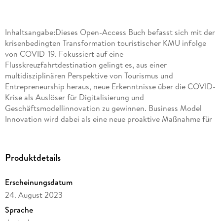
Inhaltsangabe:Dieses Open-Access Buch befasst sich mit der
krisenbedingten Transformation touristischer KMU infolge
von COVID-19. Fokussiert auf eine
Flusskreuzfahrtdestination gelingt es, aus einer
multidisziplinären Perspektive von Tourismus und
Entrepreneurship heraus, neue Erkenntnisse über die COVID-
Krise als Auslöser für Digitalisierung und
Geschäftsmodellinnovation zu gewinnen. Business Model
Innovation wird dabei als eine neue proaktive Maßnahme für
touristisches Krisenmanagement identifiziert. Zudem lassen
sich im Gegensatz zu den Wachstumsstrategien vor der Krise
nun krisenbedingte Exit- und Innovationsstrategien bei den
Produktdetails
Akteuren feststellen. Einen besonderen Beitrag leisten die
Ausführungen zu Flusskreuzfahrt und Destination, der
Erscheinungsdatum
Implementierung von Business Model Innovation im
24. August 2023
Krisenmanagement von Destinationen, aber auch die
konkreten Praxisbeispiele wie z. B. virtuelle und interaktive
Sprache
Gästeführungsangebote für Menschen mit Handicap.