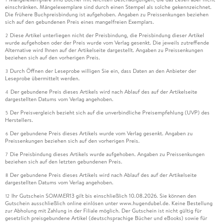
einschränken. Mängelexemplare sind durch einen Stempel als solche gekennzeichnet.
Die frühere Buchpreisbindung ist aufgehoben. Angaben zu Preissenkungen beziehen
sich auf den gebundenen Preis eines mangelfreien Exemplars.
Diese Artikel unterliegen nicht der Preisbindung, die Preisbindung dieser Artikel
2
wurde aufgehoben oder der Preis wurde vom Verlag gesenkt. Die jeweils zutreffende
Alternative wird Ihnen auf der Artikelseite dargestellt. Angaben zu Preissenkungen
beziehen sich auf den vorherigen Preis.
Durch Öffnen der Leseprobe willigen Sie ein, dass Daten an den Anbieter der
3
Leseprobe übermittelt werden.
Der gebundene Preis dieses Artikels wird nach Ablauf des auf der Artikelseite
4
dargestellten Datums vom Verlag angehoben.
Der Preisvergleich bezieht sich auf die unverbindliche Preisempfehlung (UVP) des
5
Herstellers.
Der gebundene Preis dieses Artikels wurde vom Verlag gesenkt. Angaben zu
6
Preissenkungen beziehen sich auf den vorherigen Preis.
Die Preisbindung dieses Artikels wurde aufgehoben. Angaben zu Preissenkungen
7
beziehen sich auf den letzten gebundenen Preis.
Der gebundene Preis dieses Artikels wird nach Ablauf des auf der Artikelseite
8
dargestellten Datums vom Verlag angehoben.
Ihr Gutschein SOMMER13 gilt bis einschließlich 10.08.2026. Sie können den
12
Gutschein ausschließlich online einlösen unter www.hugendubel.de. Keine Bestellung
zur Abholung mit Zahlung in der Filiale möglich. Der Gutschein ist nicht gültig für
gesetzlich preisgebundene Artikel (deutschsprachige Bücher und eBooks) sowie für