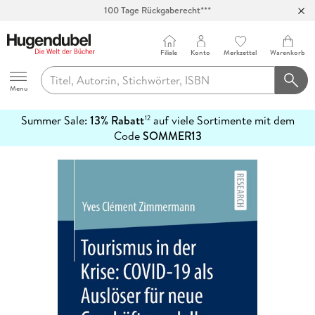
100 Tage Rückgaberecht***
Abholung in über 100 Filialen
Filiale
Konto
Merkzettel
Warenkorb
Hugendubel
Menu
Summer Sale:
13% Rabatt
auf viele Sortimente mit dem
12
mehr
Code
SOMMER13
erfahren