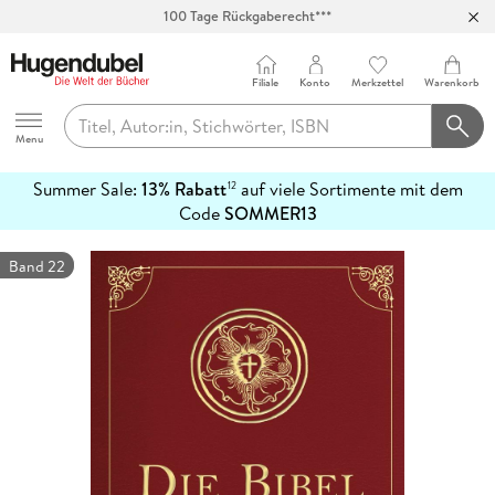
100 Tage Rückgaberecht***
Abholung in über 100 Filialen
Filiale
Konto
Merkzettel
Warenkorb
Hugendubel
Menu
Summer Sale:
13% Rabatt
auf viele Sortimente mit dem
12
mehr
Code
SOMMER13
erfahren
Band 22