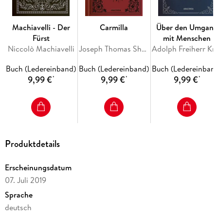
Machiavelli - Der
Carmilla
Über den Umgang
Fürst
mit Menschen
Niccolò Machiavelli
Joseph Thomas Sheridan Le Fanu
Adolph Freih
Buch (Ledereinband)
Buch (Ledereinband)
Buch (Ledereinban
9,99 €
9,99 €
9,99 €
*
*
*
Produktdetails
Erscheinungsdatum
07. Juli 2019
Sprache
deutsch