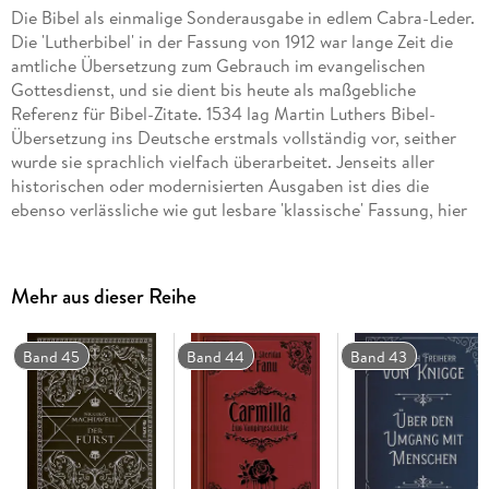
Die Bibel als einmalige Sonderausgabe in edlem Cabra-Leder.
Die 'Lutherbibel' in der Fassung von 1912 war lange Zeit die
amtliche Übersetzung zum Gebrauch im evangelischen
Gottesdienst, und sie dient bis heute als maßgebliche
Referenz für Bibel-Zitate. 1534 lag Martin Luthers Bibel-
Übersetzung ins Deutsche erstmals vollständig vor, seither
wurde sie sprachlich vielfach überarbeitet. Jenseits aller
historischen oder modernisierten Ausgaben ist dies die
ebenso verlässliche wie gut lesbare 'klassische' Fassung, hier
präsentiert mit über 200 ganzseitigen Holzschnitten von
Julius Schnorr von Carolsfeld.
Mehr aus dieser Reihe
Ausstattung: mit 223 s/w-Illustrationen
Band 45
Band 44
Band 43