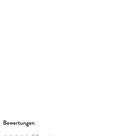
Größe (L/B/H)
216/144/63 mm
ISBN
9783730607565
Herstelleradresse
Penguin Random House Verlagsgruppe GmbH, Neumarkter
Straße 28, 81673 München,
produktsicherheit@penguinrandomhouse.de
Bewertungen