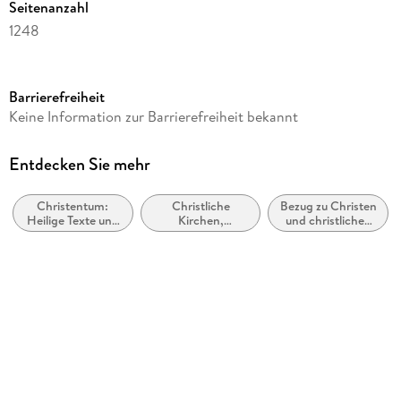
Seitenanzahl
1248
Reihe
Cabra Leder, 22
Barrierefreiheit
Autor/Autorin
Keine Information zur Barrierefreiheit bekannt
Martin Luther
Illustrationen
Entdecken Sie mehr
Julius Schnorr von Carolsfeld
Christentum:
Christliche
Bezug zu Christen
Verlag/Hersteller
Heilige Texte und
Kirchen,
und christlichen
Anaconda Verlag
geheiligte
Konfessionen,
Gruppen
Schriften
Gruppen
Produktart
Leder
Abbildungen
mit 223 s/w-Illustrationen
Gewicht
1076 g