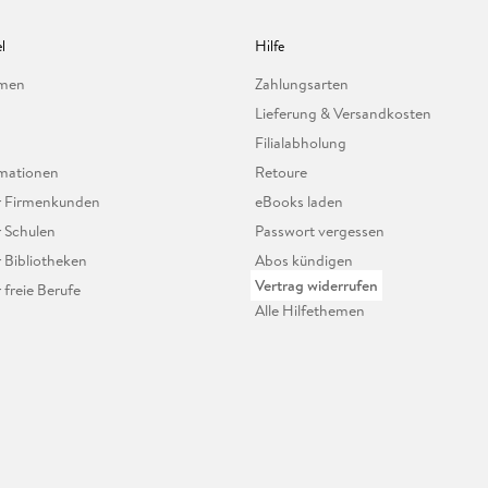
l
Hilfe
hmen
Zahlungsarten
Lieferung & Versandkosten
Filialabholung
mationen
Retoure
ür Firmenkunden
eBooks laden
r Schulen
Passwort vergessen
r Bibliotheken
Abos kündigen
Vertrag widerrufen
r freie Berufe
Alle Hilfethemen