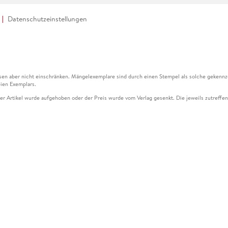
Datenschutzeinstellungen
en aber nicht einschränken. Mängelexemplare sind durch einen Stempel als solche gekennz
ien Exemplars.
ser Artikel wurde aufgehoben oder der Preis wurde vom Verlag gesenkt. Die jeweils zutreffend
ter der Leseprobe übermittelt werden.
kelseite dargestellten Datums vom Verlag angehoben.
g (UVP) des Herstellers.
n zu Preissenkungen beziehen sich auf den vorherigen Preis.
senkungen beziehen sich auf den letzten gebundenen Preis.
kelseite dargestellten Datums vom Verlag angehoben.
n den Gutschein ausschließlich online einlösen unter www.hugendubel.de. Keine Bestellung z
und eBooks) sowie für preisgebundene Kalender, tolino shine (4016621130466), tolino selec
cht möglich. Ein Weiterverkauf und der Handel des Gutscheincodes sind nicht gestattet.