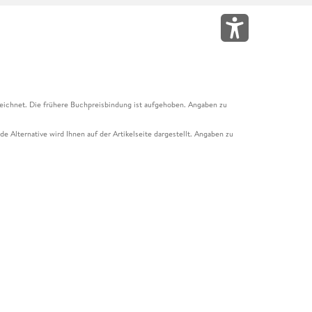
eichnet. Die frühere Buchpreisbindung ist aufgehoben. Angaben zu
e Alternative wird Ihnen auf der Artikelseite dargestellt. Angaben zu
ur Abholung mit Zahlung in der Filiale möglich. Der Gutschein ist nicht
t und das Hugendubel Hörbuch Abo. Der Gutschein ist nicht mit anderen