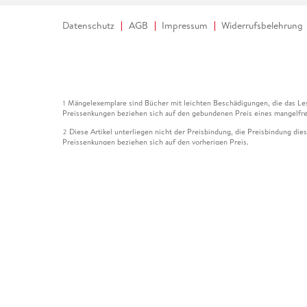
Datenschutz
AGB
Impressum
Widerrufsbelehrung
Mängelexemplare sind Bücher mit leichten Beschädigungen, die das Les
1
Preissenkungen beziehen sich auf den gebundenen Preis eines mangelfre
Diese Artikel unterliegen nicht der Preisbindung, die Preisbindung die
2
Preissenkungen beziehen sich auf den vorherigen Preis.
Durch Öffnen der Leseprobe willigen Sie ein, dass Daten an den Anbie
3
Der gebundene Preis dieses Artikels wird nach Ablauf des auf der Arti
4
Der Preisvergleich bezieht sich auf die unverbindliche Preisempfehlun
5
Der gebundene Preis dieses Artikels wurde vom Verlag gesenkt. Angabe
6
Die Preisbindung dieses Artikels wurde aufgehoben. Angaben zu Preis
7
Der gebundene Preis dieses Artikels wird nach Ablauf des auf der Arti
8
Ihr Gutschein SOMMER13 gilt bis einschließlich 10.08.2026. Sie könne
12
gültig für gesetzlich preisgebundene Artikel (deutschsprachige Bücher 
Gutscheinen und Geschenkkarten kombinierbar. Eine Barauszahlung ist ni