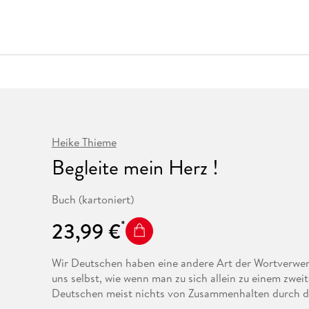
Fremdsprachige Bücher
n Lernhilfen
 Jugendbücher
eiber
Hörbuch Downloads im Bundle
cher
 Vergleich
 Puzzlezubehör
Lernen
New Adult
STABILO
Taschenbücher
hilfen
hriller
 Backen
er
lender
Ratgeber
op
hriller
Romance
Sachbücher
precher:innen
Science Fiction
Fremdsprachige Bücher
Heike Thieme
Begleite mein Herz !
Buch (kartoniert)
23,99 €
Wir Deutschen haben eine andere Art der Wortverwend
uns selbst, wie wenn man zu sich allein zu einem zweite
Deutschen meist nichts von Zusammenhalten durch di
und Selbstliebe besitzen, so dass wir uns immer erklä