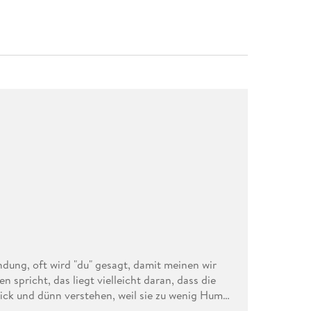
ung, oft wird "du" gesagt, damit meinen wir
n spricht, das liegt vielleicht daran, dass die
ck und dünn verstehen, weil sie zu wenig Humor
ren müssen, wenn wir glücklich sind, aber immer