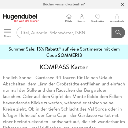
Bücher versandkostenfrei*
100 Tage Rückgaberecht***
Abholung in über 100 Filialen
Filiale
Konto
Merkzettel
Warenkorb
Hugendubel
Menu
Summer Sale:
13% Rabatt
auf viele Sortimente mit dem
12
mehr
Code
SOMMER13
erfahren
KOMPASS Karten
Endlich Sonne - Gardasee 44 Touren für Deinen Urlaub
Abschalten, dem Lärm der Großstädte entfliehen und einfach
nur mal der Stille und dem Rauschen der Bergwälder
lauschen. Oder auf dem Gipfel des Monte Baldo dem Falken
bewundernde Blicke zuwerfen, während er stoisch seine
Kreise zieht. Ob in der tiefen Schlucht des Val Sorda oder in
luftiger Höhe auf der Cima Capi - der Gardasee wartet mit
einer beeindruckenden Landschaft auf, die sich wunderbar im
Rahmen von - mal idyllischen, mal spannenden -