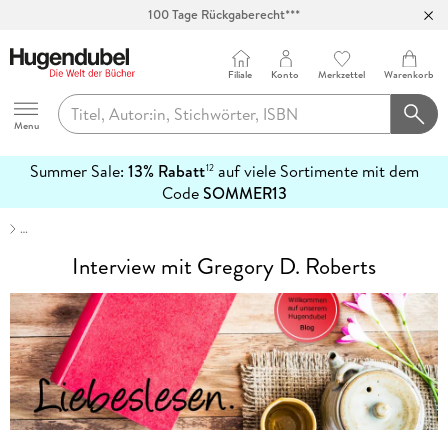
100 Tage Rückgaberecht***
Abholung in über 100 Filialen
Filiale
Konto
Merkzettel
Warenkorb
Hugendubel
Menu
Summer Sale:
13% Rabatt
auf viele Sortimente mit dem
12
mehr
Code
SOMMER13
erfahren
…
Interview mit Gregory D. Roberts