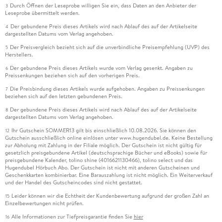
Durch Öffnen der Leseprobe willigen Sie ein, dass Daten an den Anbieter der
3
Leseprobe übermittelt werden.
Der gebundene Preis dieses Artikels wird nach Ablauf des auf der Artikelseite
4
dargestellten Datums vom Verlag angehoben.
Der Preisvergleich bezieht sich auf die unverbindliche Preisempfehlung (UVP) des
5
Herstellers.
Der gebundene Preis dieses Artikels wurde vom Verlag gesenkt. Angaben zu
6
Preissenkungen beziehen sich auf den vorherigen Preis.
Die Preisbindung dieses Artikels wurde aufgehoben. Angaben zu Preissenkungen
7
beziehen sich auf den letzten gebundenen Preis.
Der gebundene Preis dieses Artikels wird nach Ablauf des auf der Artikelseite
8
dargestellten Datums vom Verlag angehoben.
Ihr Gutschein SOMMER13 gilt bis einschließlich 10.08.2026. Sie können den
12
Gutschein ausschließlich online einlösen unter www.hugendubel.de. Keine Bestellung
zur Abholung mit Zahlung in der Filiale möglich. Der Gutschein ist nicht gültig für
gesetzlich preisgebundene Artikel (deutschsprachige Bücher und eBooks) sowie für
preisgebundene Kalender, tolino shine (4016621130466), tolino select und das
Hugendubel Hörbuch Abo. Der Gutschein ist nicht mit anderen Gutscheinen und
Geschenkkarten kombinierbar. Eine Barauszahlung ist nicht möglich. Ein Weiterverkauf
und der Handel des Gutscheincodes sind nicht gestattet.
Leider können wir die Echtheit der Kundenbewertung aufgrund der großen Zahl an
15
Einzelbewertungen nicht prüfen.
Alle Informationen zur Tiefpreisgarantie finden Sie
hier
16