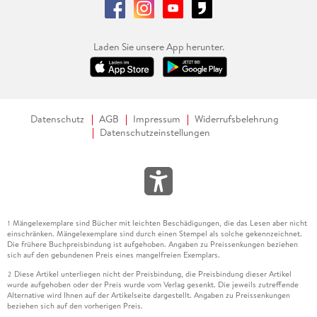
Laden Sie unsere App herunter.
Datenschutz
AGB
Impressum
Widerrufsbelehrung
Datenschutzeinstellungen
Mängelexemplare sind Bücher mit leichten Beschädigungen, die das Lesen aber nicht
1
einschränken. Mängelexemplare sind durch einen Stempel als solche gekennzeichnet.
Die frühere Buchpreisbindung ist aufgehoben. Angaben zu Preissenkungen beziehen
sich auf den gebundenen Preis eines mangelfreien Exemplars.
Diese Artikel unterliegen nicht der Preisbindung, die Preisbindung dieser Artikel
2
wurde aufgehoben oder der Preis wurde vom Verlag gesenkt. Die jeweils zutreffende
Alternative wird Ihnen auf der Artikelseite dargestellt. Angaben zu Preissenkungen
beziehen sich auf den vorherigen Preis.