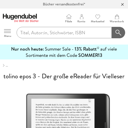
Bücher versandkostenfrei*
100 Tage Rückgaberecht***
Abholung in über 100 Filialen
Filiale
Konto
Merkzettel
Warenkorb
Hugendubel
Menu
Nur noch heute:
Summer Sale -
13% Rabatt
auf viele
12
mehr
Sortimente mit dem Code
SOMMER13
erfahren
…
tolino epos 3 - Der große eReader für Vielleser