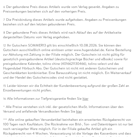
Der gebundene Preis dieses Artikels wurde vom Verlag gesenkt. Angaben zu
6
Preissenkungen beziehen sich auf den vorherigen Preis.
Die Preisbindung dieses Artikels wurde aufgehoben. Angaben zu Preissenkungen
7
beziehen sich auf den letzten gebundenen Preis.
Der gebundene Preis dieses Artikels wird nach Ablauf des auf der Artikelseite
8
dargestellten Datums vom Verlag angehoben.
Ihr Gutschein SOMMER13 gilt bis einschließlich 10.08.2026. Sie können den
12
Gutschein ausschließlich online einlösen unter www.hugendubel.de. Keine Bestellung
zur Abholung mit Zahlung in der Filiale möglich. Der Gutschein ist nicht gültig für
gesetzlich preisgebundene Artikel (deutschsprachige Bücher und eBooks) sowie für
preisgebundene Kalender, tolino shine (4016621130466), tolino select und das
Hugendubel Hörbuch Abo. Der Gutschein ist nicht mit anderen Gutscheinen und
Geschenkkarten kombinierbar. Eine Barauszahlung ist nicht möglich. Ein Weiterverkauf
und der Handel des Gutscheincodes sind nicht gestattet.
Leider können wir die Echtheit der Kundenbewertung aufgrund der großen Zahl an
15
Einzelbewertungen nicht prüfen.
Alle Informationen zur Tiefpreisgarantie finden Sie
hier
16
Alle Preise verstehen sich inkl. der gesetzlichen MwSt. Informationen über den
*
Versand und anfallende Versandkosten finden Sie
hier
Alle online gekauften Versandartikel beinhalten ein erweitertes Rückgaberecht von
***
100 Tagen nach Kaufdatum. Die Rücknahme von Bild-, Ton- und Datenträgern ist nur bei
noch versiegelter Ware möglich. Für in der Filiale gekaufte Artikel gilt ein
Rückgaberecht von 4 Wochen. Voraussetzung ist die Vorlage des Kassenbons und dass