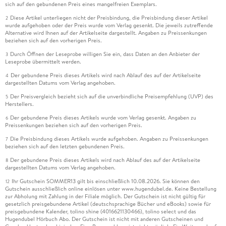
sich auf den gebundenen Preis eines mangelfreien Exemplars.
Diese Artikel unterliegen nicht der Preisbindung, die Preisbindung dieser Artikel
2
wurde aufgehoben oder der Preis wurde vom Verlag gesenkt. Die jeweils zutreffende
Alternative wird Ihnen auf der Artikelseite dargestellt. Angaben zu Preissenkungen
beziehen sich auf den vorherigen Preis.
Durch Öffnen der Leseprobe willigen Sie ein, dass Daten an den Anbieter der
3
Leseprobe übermittelt werden.
Der gebundene Preis dieses Artikels wird nach Ablauf des auf der Artikelseite
4
dargestellten Datums vom Verlag angehoben.
Der Preisvergleich bezieht sich auf die unverbindliche Preisempfehlung (UVP) des
5
Herstellers.
Der gebundene Preis dieses Artikels wurde vom Verlag gesenkt. Angaben zu
6
Preissenkungen beziehen sich auf den vorherigen Preis.
Die Preisbindung dieses Artikels wurde aufgehoben. Angaben zu Preissenkungen
7
beziehen sich auf den letzten gebundenen Preis.
Der gebundene Preis dieses Artikels wird nach Ablauf des auf der Artikelseite
8
dargestellten Datums vom Verlag angehoben.
Ihr Gutschein SOMMER13 gilt bis einschließlich 10.08.2026. Sie können den
12
Gutschein ausschließlich online einlösen unter www.hugendubel.de. Keine Bestellung
zur Abholung mit Zahlung in der Filiale möglich. Der Gutschein ist nicht gültig für
gesetzlich preisgebundene Artikel (deutschsprachige Bücher und eBooks) sowie für
preisgebundene Kalender, tolino shine (4016621130466), tolino select und das
Hugendubel Hörbuch Abo. Der Gutschein ist nicht mit anderen Gutscheinen und