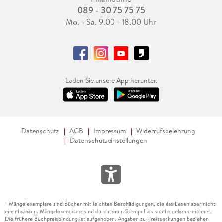
089 - 30 75 75 75
Mo. - Sa. 9.00 - 18.00 Uhr
Laden Sie unsere App herunter.
Datenschutz
AGB
Impressum
Widerrufsbelehrung
Datenschutzeinstellungen
Mängelexemplare sind Bücher mit leichten Beschädigungen, die das Lesen aber nicht
1
einschränken. Mängelexemplare sind durch einen Stempel als solche gekennzeichnet.
Die frühere Buchpreisbindung ist aufgehoben. Angaben zu Preissenkungen beziehen