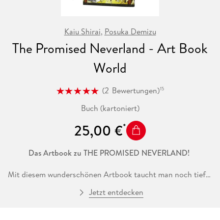
Kaiu Shirai
,
Posuka Demizu
The Promised Neverland - Art Book
World
(
2
Bewertungen
)
15
Buch (kartoniert)
25,00 €
Das Artbook zu THE PROMISED NEVERLAND!
Mit diesem wunderschönen Artbook taucht man noch tiefer
in die zauberhaft gefährliche Welt von THE PROMISED
Jetzt entdecken
NEVERLAND ein. Mehr als 500 wunderschöne
Illustrationen, bisher unveröffentlichte Informationen und
spannende Interviews warten darauf, die Leser*innen in