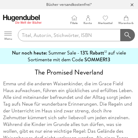
Bücher versandkostenfrei*
100 Tage Rückgaberecht***
Abholung in über 100 Filialen
Filiale
Konto
Merkzettel
Warenkorb
Hugendubel
Menu
Nur noch heute:
Summer Sale -
13% Rabatt
auf viele
12
mehr
Sortimente mit dem Code
SOMMER13
erfahren
The Promised Neverland
Emma und die anderen Waisenkinder, die im Grace Field
Haus aufwachsen, führen ein glückliches und erfülltes Leben.
Alle sind miteinander befreundet und der Alltag sorgt jeden
Tag aufs Neue für wunderbare Erinnerungen. Die Regeln und
der Unterricht im Haus sind zwar streng, doch ihre
Ziehmutter kümmert sich sehr liebevoll um jeden einzelnen.
Während die Kinder im Grunde alles tun dürfen, was sie
wollen, gibt es nur eine wichtige Regel: Das Gelände des
Waisenhauses darf nicht verlassen werden. Als eines Tages