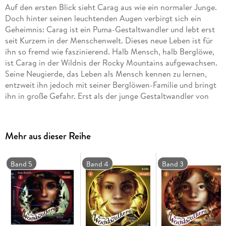
Auf den ersten Blick sieht Carag aus wie ein normaler Junge.
Doch hinter seinen leuchtenden Augen verbirgt sich ein
Geheimnis: Carag ist ein Puma-Gestaltwandler und lebt erst
seit Kurzem in der Menschenwelt. Dieses neue Leben ist für
ihn so fremd wie faszinierend. Halb Mensch, halb Berglöwe,
ist Carag in der Wildnis der Rocky Mountains aufgewachsen.
Seine Neugierde, das Leben als Mensch kennen zu lernen,
entzweit ihn jedoch mit seiner Berglöwen-Familie und bringt
ihn in große Gefahr. Erst als der junge Gestaltwandler von
der Clearwater High erfährt, einem geheimen Internat für
Woodwalker wie ihn, verspürt er ein Gefühl von Heimat. In
Holly, einem frechen Rothörnchen, und Brandon, einem
Mehr aus dieser Reihe
schüchternen Bison, findet er Freunde. Und die kann Carag
gut gebrauchen - denn die Welt der Woodwalker steckt voller
Rätsel und Gefahren ...
Band 5
Band 4
Band 3