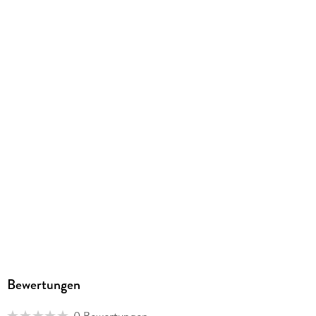
GTIN
4061229319324
Bewertungen
0 Bewertungen