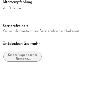
Altersempfehlung
ab 10 Jahre
Reihe
Woodwalkers, 1
Barrierefreiheit
Autor/Autorin
Keine Information zur Barrierefreiheit bekannt
Katja Brandis
Label
Entdecken Sie mehr
LEONINE Distribution GmbH
Kinder/Jugendliche:
Produktart
Romane,
MP3
Erzählungen,
Tatsachenberichte
Audioinhalt
Hörspiel
Gewicht
108 g
Größe (L/B/H)
135/125/10 mm