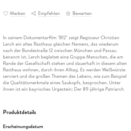
Merken
Empfehlen
Bewerten
In seinem Dokumentarfilm "B12" zeigt Regisseur Christian
Lerch ein altes Rasthaus gleichen Namens, das wiederum
nach der Bundestraße 12 zwischen München und Passau
benannt ist. Lerch begleitet eine Gruppe Menschen, die am
Rande der Gesellschaft stehen und dauerhaft in diesem alten
Rasthaus wohnen, durch ihren Alltag. Es werden Weißwürste
serviert und die großen Themen des Lebens, wie zum Beispiel
die Qualitätsmerkmale eines Saukopfs, besprochen. Unter
ihnen ist ein bayrisches Urgestein: Der 89-jährige Patriarch
und Grantler Lenz, der liebevoll von seiner Familie umsorgt
wird und sogar noch alte Freunde hat, die ihn regelmäßig
besuchen. Trotzdem ist der Rentner des Lebens überdrüssig
Produktdetails
und das bekommt seine Umwelt natürlich auch zu spüren. Die
lässt sich davon aber nicht aus der Ruhe bringen.
Erscheinungsdatum