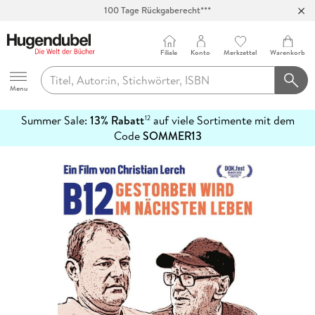
100 Tage Rückgaberecht***
Abholung in über 100 Filialen
Filiale
Konto
Merkzettel
Warenkorb
Hugendubel
Menu
Summer Sale:
13% Rabatt
auf viele Sortimente mit dem
12
mehr
Code
SOMMER13
erfahren