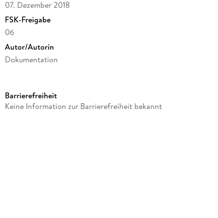
07. Dezember 2018
FSK-Freigabe
06
Autor/Autorin
Dokumentation
Komponiert von
Dokumentation
Barrierefreiheit
Produktart
Keine Information zur Barrierefreiheit bekannt
DVD
Gewicht
87 g
Größe (L/B/H)
188/139/10 mm
GTIN
4015698025958