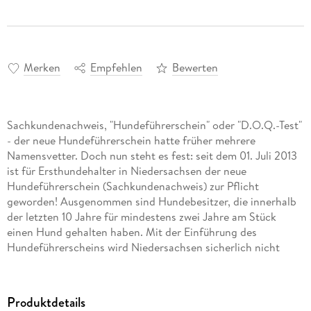
Merken
Empfehlen
Bewerten
Sachkundenachweis, "Hundeführerschein" oder "D.O.Q.-Test"
- der neue Hundeführerschein hatte früher mehrere
Namensvetter. Doch nun steht es fest: seit dem 01. Juli 2013
ist für Ersthundehalter in Niedersachsen der neue
Hundeführerschein (Sachkundenachweis) zur Pflicht
geworden! Ausgenommen sind Hundebesitzer, die innerhalb
der letzten 10 Jahre für mindestens zwei Jahre am Stück
einen Hund gehalten haben. Mit der Einführung des
Hundeführerscheins wird Niedersachsen sicherlich nicht
alleine bleiben, sondern nimmt vielmehr eine Vorreiterrolle
ein. Die anderen Bundesländer stehen bereits in den
Startlöchern.
Produktdetails
Viele Hundehalter sind jedoch noch verunsichert, wie sie sich