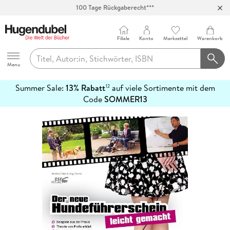
100 Tage Rückgaberecht***
Abholung in über 100 Filialen
Filiale
Konto
Merkzettel
Warenkorb
Hugendubel
Menu
Summer Sale:
13% Rabatt
auf viele Sortimente mit dem
12
mehr
Code
SOMMER13
erfahren