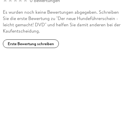
0 Bewertungen
in Deutschland- Beide haben bereits einige Fachbücher
praktische Prüfung - Zwei Beispiele Beispiel 1 - in reizarmer
publiziert- Bekannt aus vielen Fachzeitschriften und
Es wurden noch keine Bewertungen abgegeben. Schreiben
Umgebung - Los geht's Beispiel 1 - in reizarmer Umgebung -
Magazinen- Ihre Ausbildungen sind von verschiedenen
Sie die erste Bewertung zu "Der neue Hundeführerschein -
Der Abruf Beispiel 1 - in reizarmer Umgebung - Konfrontation
Ministerien anerkannt
leicht gemacht! DVD" und helfen Sie damit anderen bei der
mit Unbekannten Beispiel 2 - in der Stadt - Training unter
Kaufentscheidung.
erschwerten Bedingungen Verabschiedung
Erste Bewertung schreiben