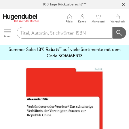
100 Tage Rückgaberecht***
Abholung in über 100 Filialen
Filiale
Konto
Merkzettel
Warenkorb
Hugendubel
Menu
Summer Sale:
13% Rabatt
auf viele Sortimente mit dem
12
mehr
Code
SOMMER13
erfahren