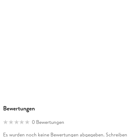
seit 1945 bestehende Spaltung Vietnams durch die
Niederlage der westlichen Kräfte beendete. Beide Konflikte
stehen in engem Zusammenhang mit der Politik der
Volksrepublik China, welche spätestens mit der Annektierung
Tibets die Hegemonialansprüche Maos im asiatischen Raum
erkennen ließ.
Bewertungen
0 Bewertungen
Es wurden noch keine Bewertungen abgegeben. Schreiben