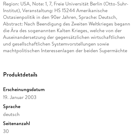
Region: USA, Note: 1, 7, Freie Universität Berlin (Otto-Suhr-
Institut), Veranstaltung: HS 15244 Amerikanische
Ostasienpolitik in den 90er Jahren, Sprache: Deutsch,
Abstract: Nach Beendigung des Zweiten Weltkrieges begann
die Ära des sogenannten Kalten Krieges, welche von der
Auseinandersetzung der gegensätzlichen wirtschaftlichen
und gesellschaftlichen Systemvorstellungen sowie
machtpolitischen Interessenlagen der beiden Supermächte
geprägt war. Die Welt sah sich von nun an in einen
kommunistischen und einen kapitalistischen Block sowie eine
Reihe von mehr oder weniger neutralen Drittländern
Produktdetails
aufgeteilt. Um ihren Einfluß im jeweiligen Lager zu
gewährleisten und das Gleichgewicht der Kräfte zu erhalten,
Erscheinungsdatum
waren die UdSSR, vor allem unter Stalin, aber auch die USA
19. Januar 2003
nicht immer "wählerisch" in Bezug auf die Art und Weise ihrer
Einflussnahme. So ließ die Sowjetunion in Ungarn und der
Sprache
Tschechoslowakei die demokratischen Volksaufstände von
deutsch
der Armee niederschlagen und schickte Systemkritiker in die
Seitenanzahl
sibirische Verbannung. Die Vereinigten Staaten ließen sich
ihrerseits mit Senator Mc Carthy zu einer Art "Inquisition"
30